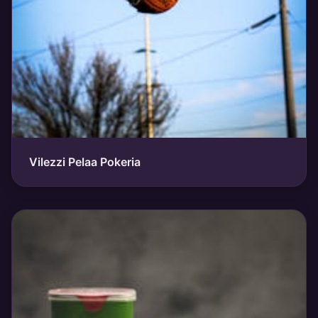
Vilezzi Pelaa Pokeria