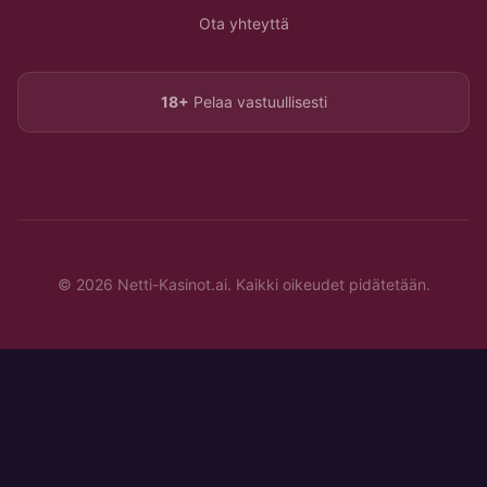
Ota yhteyttä
18+
Pelaa vastuullisesti
© 2026 Netti-Kasinot.ai. Kaikki oikeudet pidätetään.