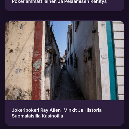
Pokeriammattilainen Ja Pelaamisen Kehitys
Jokeripokeri Ray Allen -Vinkit Ja Historia
Suomalaisilla Kasinoilla