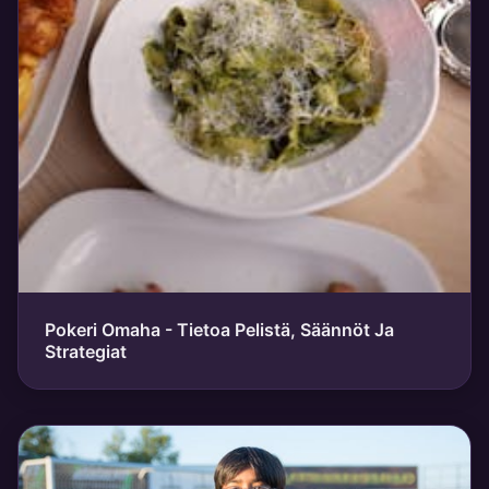
Pokeri Omaha - Tietoa Pelistä, Säännöt Ja
Strategiat