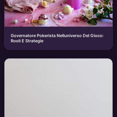
Governatore Pokerista Nelluniverso Del Gioco:
Rooli E Strategie