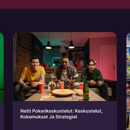
Netti Pokerikeskustelut: Keskustelut,
Kokemukset Ja Strategiat