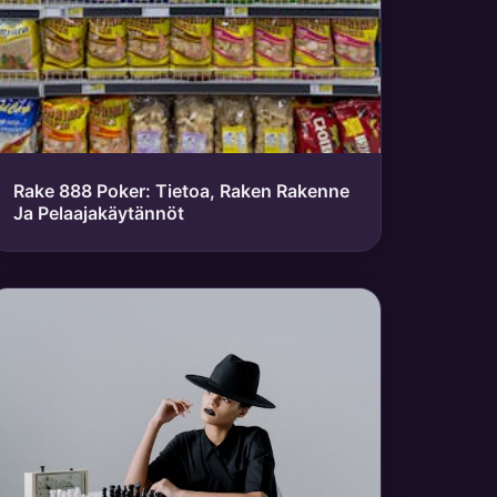
Rake 888 Poker: Tietoa, Raken Rakenne
Ja Pelaajakäytännöt