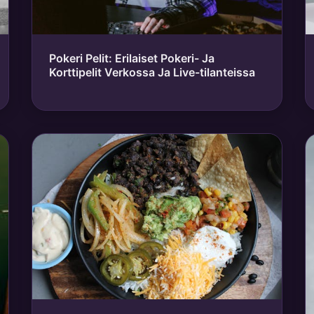
Pokeri Pelit: Erilaiset Pokeri- Ja
Korttipelit Verkossa Ja Live-tilanteissa