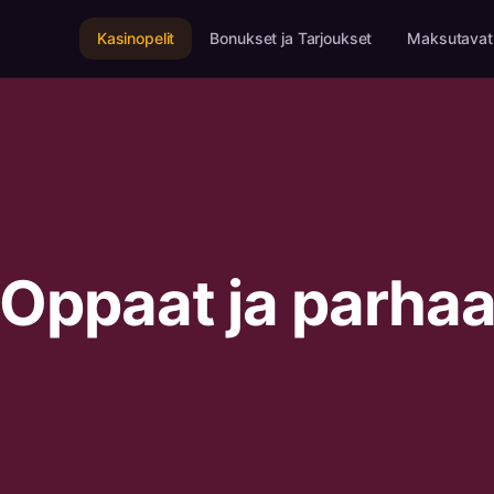
Kasinopelit
Bonukset ja Tarjoukset
Maksutavat
 Oppaat ja parhaa