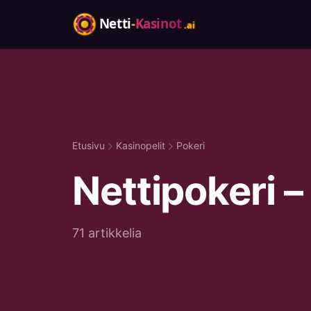
Etusivu
Kasinopelit
Pokeri
Nettipokeri –
71 artikkelia