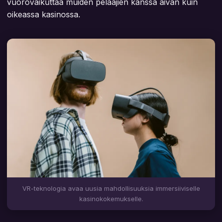
vuorovaikuttaa muiden pelaajien kanssa aivan kuin
oikeassa kasinossa.
VR-teknologia avaa uusia mahdollisuuksia immersiiviselle
kasinokokemukselle.