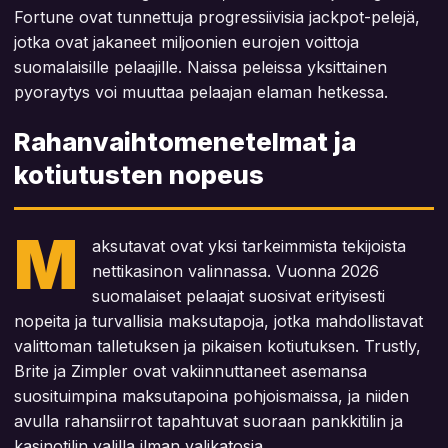
Fortune ovat tunnettuja progressiivisia jackpot-pelejä,
jotka ovat jakaneet miljoonien eurojen voittoja
suomalaisille pelaajille. Naissa peleissa yksittainen
pyoraytys voi muuttaa pelaajan elaman hetkessa.
Rahanvaihtomenetelmat ja
kotiutusten nopeus
M
aksutavat ovat yksi tarkeimmista tekijoista
nettikasinon valinnassa. Vuonna 2026
suomalaiset pelaajat suosivat erityisesti
nopeita ja turvallisia maksutapoja, jotka mahdollistavat
valittoman talletuksen ja pikaisen kotiutuksen. Trustly,
Brite ja Zimpler ovat vakiinnuttaneet asemansa
suosituimpina maksutapoina pohjoismaissa, ja niiden
avulla rahansiirrot tapahtuvat suoraan pankkitilin ja
kasinotilin valilla ilman valikatosia.