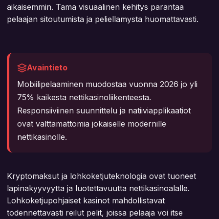
aikaisemmin. Tama visuaalinen kehitys parantaa
pelaajan sitoutumista ja peliellamysta huomattavasti.
Avaintieto
Mobiilipelaaminen muodostaa vuonna 2026 jo yli
75% kaikesta nettikasinoliikenteesta.
Responsiiviinen suunnittelu ja natiiviapplikaatiot
ovat valttamattomia jokaiselle modernille
nettikasinolle.
Kryptomaksut ja lohkoketjuteknologia ovat tuoneet
lapinakyyvyytta ja luotettavuutta nettikasinoalalle.
Lohkoketjupohjaiset kasinot mahdollistavat
todennettavasti reilut pelit, joissa pelaaja voi itse