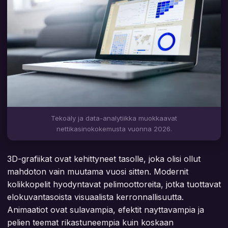
Tekoäly ja data-analytiikka muokkaavat
nettikasinokokemusta vuonna 2026.
3D-grafiikat ovat kehittyneet tasolle, joka olisi ollut
mahdoton vain muutama vuosi sitten. Modernit
kolikkopelit hyodyntavat pelimoottoreita, jotka tuottavat
elokuvantasoista visuaalista kerronnallisuutta.
Animaatiot ovat sulavampia, efektit nayttavampia ja
pelien teemat rikastuneempia kuin koskaan