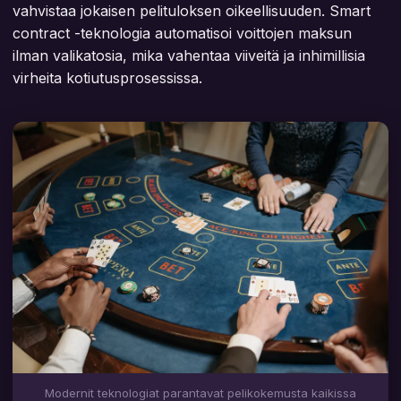
vahvistaa jokaisen pelituloksen oikeellisuuden. Smart
contract -teknologia automatisoi voittojen maksun
ilman valikatosia, mika vahentaa viiveitä ja inhimillisia
virheita kotiutusprosessissa.
Modernit teknologiat parantavat pelikokemusta kaikissa