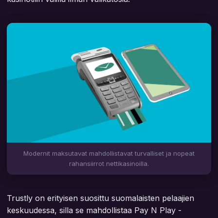
Modernit maksutavat mahdollistavat turvalliset ja nopeat
rahansiirrot nettikasinoilla.
Trustly on erityisen suosittu suomalaisten pelaajien
keskuudessa, silla se mahdollistaa Pay N Play -