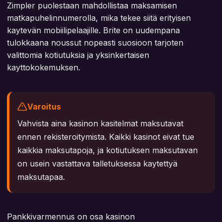
Zimpler puolestaan mahdollistaa maksamisen
matkapuhelinnumerolla, mika tekee siitä erityisen
kaytevän mobiilipelaajille. Brite on uudempana
tulokkaana noussut nopeasti suosioon tarjoten
valittomia kotiutuksia ja yksinkertaisen
kayttokokemuksen.
Varoitus
Vahvista aina kasinon kasitelmat maksutavat
ennen rekisteroitymista. Kaikki kasinot eivat tue
kaikkia maksutapoja, ja kotiutuksen maksutavan
on usein vastattava talletuksessa kaytettyä
maksutapaa.
Pankkivarmennus on osa kasinon