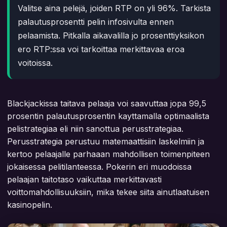
Valitse aina pelejä, joiden RTP on yli 96%. Tarkista
palautusprosentti pelin infosivulta ennen
pelaamista. Pitkalla aikavalilla jo prosenttiyksikon
ero RTP:ssa voi tarkoittaa merkittavaa eroa
voitoissa.
Blackjackissa taitava pelaaja voi saavuttaa jopa 99,5
prosentin palautusprosentin kayttamalla optimaalista
pelistrategiaa eli niin sanottua perusstrategiaa.
Perusstrategia perustuu matemaattisiin laskelmiin ja
kertoo pelaajalle parhaaan mahdollisen toimenpiteen
jokaisessa pelitilanteessa. Pokerin eri muodoissa
pelaajan taitotaso vaikuttaa merkittavasti
voittomahdollisuuksiin, mika tekee siita ainutlaatuisen
kasinopelin.