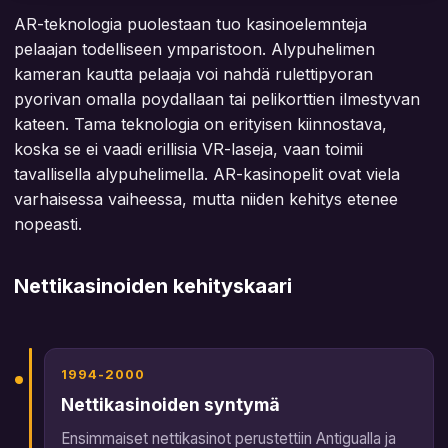
AR-teknologia puolestaan tuo kasinoelemnteja
pelaajan todelliseen ymparistoon. Alypuhelimen
kameran kautta pelaaja voi nahdä rulettipyoran
pyorivan omalla poydallaan tai pelikorttien ilmestyvan
kateen. Tama teknologia on erityisen kiinnostava,
koska se ei vaadi erillisia VR-laseja, vaan toimii
tavallisella alypuhelimella. AR-kasinopelit ovat viela
varhaisessa vaiheessa, mutta niiden kehitys etenee
nopeasti.
Nettikasinoiden kehityskaari
1994-2000
Nettikasinoiden syntymä
Ensimmaiset nettikasinot perustettiin Antigualla ja