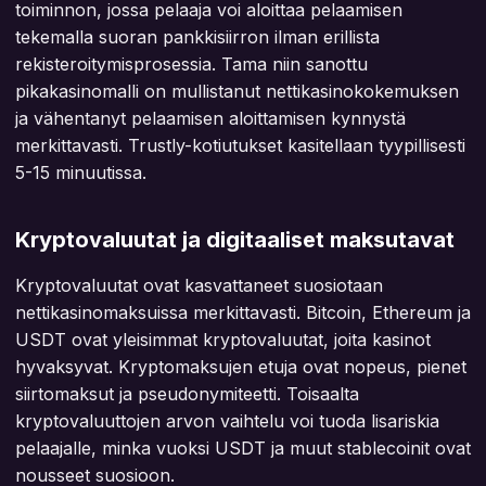
toiminnon, jossa pelaaja voi aloittaa pelaamisen
tekemalla suoran pankkisiirron ilman erillista
rekisteroitymisprosessia. Tama niin sanottu
pikakasinomalli on mullistanut nettikasinokokemuksen
ja vähentanyt pelaamisen aloittamisen kynnystä
merkittavasti. Trustly-kotiutukset kasitellaan tyypillisesti
5-15 minuutissa.
Kryptovaluutat ja digitaaliset maksutavat
Kryptovaluutat ovat kasvattaneet suosiotaan
nettikasinomaksuissa merkittavasti. Bitcoin, Ethereum ja
USDT ovat yleisimmat kryptovaluutat, joita kasinot
hyvaksyvat. Kryptomaksujen etuja ovat nopeus, pienet
siirtomaksut ja pseudonymiteetti. Toisaalta
kryptovaluuttojen arvon vaihtelu voi tuoda lisariskia
pelaajalle, minka vuoksi USDT ja muut stablecoinit ovat
nousseet suosioon.