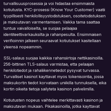
turvallisuusprosessia ja voi hidastaa ensimmaista
kotiutusta. KYC-prosessi (Know Your Customer) vaatii
tyypillisesti henkilollisyystodistuksen, osoitetodistuksen
ja maksutavan varmentamisen. Vaikka tama saattaa
tuntua vaivalloiselta, se suojaa pelaajaa
identiteettivarkauksilta ja rahanpesulta. Ensimmaisen
verifioinnin jalkeen seuraavat kotiutukset kasitellaan
yleensä nopeammin.
SSL-salaus suojaa kaikkia rahansiirtoja nettikasinoilla.
256-bittinen TLS-salaus varmistaa, etta pelaajan
henkilotiedot ja rahaliikennetiedot pysyvat turvassa.
Turvalliset kasinot kayttavat myos tokenisointia, jossa
maksukortin tiedot korvataan uniikilla tunnuksella, eika
kortin oikeita tietoja sailyteta kasinon palvelimilla.
Kotiutusten nopeus vaihtelee merkittavasti kasinon ja
maksutavan mukaan. Pikakasinoilla, jotka kayttavat