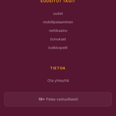
SUOSITUT TAGIT
uudet
mobiilipelaaminen
nettikasino
bonukset
kolikkopelit
TIETOA
Ota yhteyttä
18+
Pelaa vastuullisesti