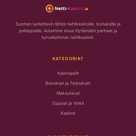
Suomen luotettavin lähde nettikasinoille, bonuksille ja
pelioppaille. Autamme sinua löytämään parhaat ja
turvallisimmat nettikasinot.
KATEGORIAT
Kasinopelit
Bonukset ja Tarjoukset
Maksutavat
Oppaat ja Vinkit
Kasinot