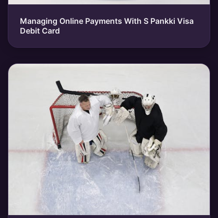
Managing Online Payments With S Pankki Visa
Debit Card