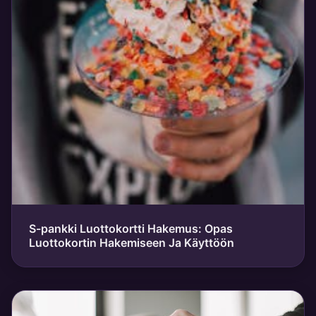
S-pankki Luottokortti Hakemus: Opas
Luottokortin Hakemiseen Ja Käyttöön