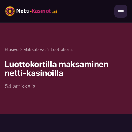
Etusivu
Maksutavat
Luottokortit
Luottokortilla maksaminen
netti-kasinoilla
54 artikkelia