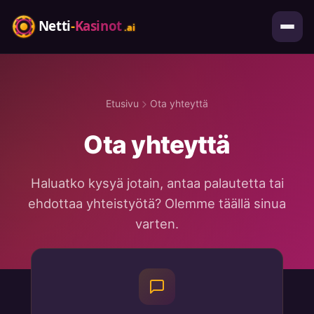
Etusivu
Ota yhteyttä
Ota yhteyttä
Haluatko kysyä jotain, antaa palautetta tai
ehdottaa yhteistyötä? Olemme täällä sinua
varten.