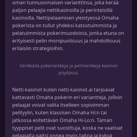
oman tunnusomaisen varianttinsa, joka kerää
paljon pelaajia nettikasinoilla ja perinteisillä
kasinoilla. Nettipelaamisen yleistyessä Omaha
pokerista on tullut yhdeksi katsotuimmista ja
pelatuimmista pokerimuodoista, jonka etuna on
erityisesti pelin monipuolisuus ja mahdollisuus
erilaisiin strategioihin.
Värikkäitä pokeriarkkeja ja pelimerkkejä kasinon
pöydässä.
Netti-kasinot kuten netti-kasinot.ai tarjoavat
kattavasti Omaha pokerin eri variantteja, jolloin
pelaajat voivat valita itselleen sopivimman
pelityylin, kuten klassisen Omaha Hi:n tai
jatkossa esitettävän Omaha Hi-Lo:n. Tämän
tyyppiset pelit ovat suosittuja, koska ne vaativat
pelaajalta paitsi onnea myös taitoa ja kykyä