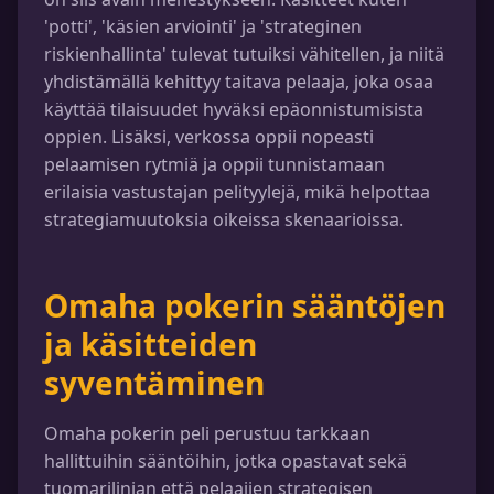
'potti', 'käsien arviointi' ja 'strateginen
riskienhallinta' tulevat tutuiksi vähitellen, ja niitä
yhdistämällä kehittyy taitava pelaaja, joka osaa
käyttää tilaisuudet hyväksi epäonnistumisista
oppien. Lisäksi, verkossa oppii nopeasti
pelaamisen rytmiä ja oppii tunnistamaan
erilaisia vastustajan pelityylejä, mikä helpottaa
strategiamuutoksia oikeissa skenaarioissa.
Omaha pokerin sääntöjen
ja käsitteiden
syventäminen
Omaha pokerin peli perustuu tarkkaan
hallittuihin sääntöihin, jotka opastavat sekä
tuomarilinjan että pelaajien strategisen