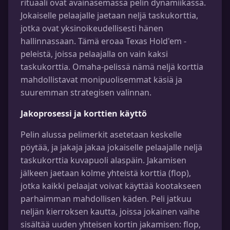
rituaali ovat avainasemassa pelin dynamiikassa.
Jokaiselle pelaajalle jaetaan neljä taskukorttia,
jotka ovat yksinoikeudellisesti hänen
hallinnassaan. Tämä eroaa Texas Hold'em -
peleistä, joissa pelaajalla on vain kaksi
taskukorttia. Omaha-pelissä nämä neljä korttia
mahdollistavat monipuolisemmat käsiä ja
suuremman strategisen valinnan.
Jakoprosessi ja korttien käyttö
Pelin alussa pelimerkit asetetaan keskelle
pöytää, ja jakaja jakaa jokaiselle pelaajalle neljä
taskukorttia kuvapuoli alaspäin. Jakamisen
jälkeen jaetaan kolme yhteistä korttia (flop),
jotka kaikki pelaajat voivat käyttää kootakseen
parhaimman mahdollisen käden. Peli jatkuu
neljän kierroksen kautta, joissa jokainen vaihe
sisältää uuden yhteisen kortin jakamisen: flop,