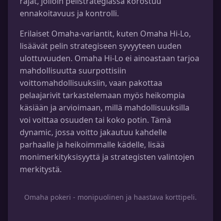
rajat, jolloin pelistrategiassa korostuu
ennakoitavuus ja kontrolli.
Erilaiset Omaha-variantit, kuten Omaha Hi-Lo,
lisäävät pelin strategiseen syvyyteen uuden
ulottuvuuden. Omaha Hi-Lo ei ainoastaan tarjoa
mahdollisuutta suurpottisiin
voittomahdollisuuksiin, vaan pakottaa
pelaajarivit tarkastelemaan myös heikompia
käsiään ja arvioimaan, millä mahdollisuuksilla
voi voittaa osuuden tai koko potin. Tämä
dynamic, jossa voitto jakautuu kahdelle
parhaalle ja heikoimmalle kädelle, lisää
monimerkityksisyyttä ja strategisten valintojen
merkitystä.
Omaha pokeri - monipuolinen ja haastava korttipeli.