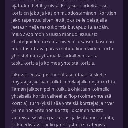
ajattelun kehittymistä. Erityisen tärkeitä ovat
korttien jako ja käsien muodostaminen. Korttien
jako tapahtuu siten, että jokaiselle pelaajalle
jaetaan neljä taskukorttia kuvapuoli alaspäin,
mikä avaa monia uusia mahdollisuuksia
strategioiden rakentamiseen. Jokaisen käsin on
muodostettava paras mahdollinen viiden kortin
yhdistelmä käyttämällä tarkalleen kahta
taskukorttia ja kolmea yhteistä korttia.
Jakovaiheessa pelimerkit asetetaan keskelle
pöytää ja jaetaan kullekin pelaajalle neljä korttia.
Tämän jälkeen pelin kulkua ohjataan kolmella
yhteisellä kortin vaiheella: flop (kolme yhteistä
korttia), turn (yksi lisää yhteisiä kortteja) ja river
(viimeinen yhteinen kortti). Jokainen näistä
vaiheista sisältää panostus- ja lisätoimenpiteitä,
jotka edistävät pelin jännitystä ja strategista