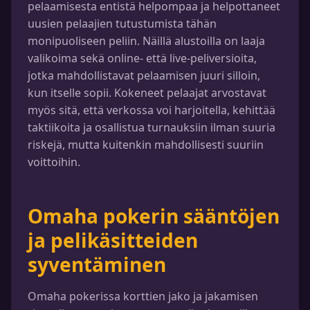
pelaamisesta entistä helpompaa ja helpottaneet
uusien pelaajien tutustumista tähän
monipuoliseen peliin. Näillä alustoilla on laaja
valikoima sekä online- että live-peliversioita,
jotka mahdollistavat pelaamisen juuri silloin,
kun itselle sopii. Kokeneet pelaajat arvostavat
myös sitä, että verkossa voi harjoitella, kehittää
taktiikoita ja osallistua turnauksiin ilman suuria
riskejä, mutta kuitenkin mahdollisesti suuriin
voittoihin.
Omaha pokerin sääntöjen
ja pelikäsitteiden
syventäminen
Omaha pokerissa korttien jako ja jakamisen