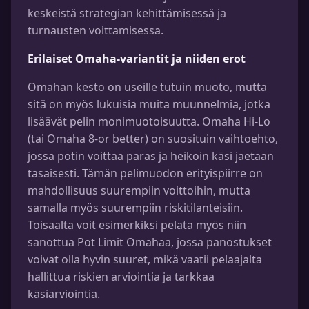
keskeistä strategian kehittämisessä ja
turnausten voittamisessa.
Erilaiset Omaha-variantit ja niiden erot
Omahan kesto on useille tutuin muoto, mutta
sitä on myös lukuisia muita muunnelmia, jotka
lisäävät pelin monimuotoisuutta. Omaha Hi-Lo
(tai Omaha 8-or better) on suosituin vaihtoehto,
jossa potin voittaa paras ja heikoin käsi jaetaan
tasaisesti. Tämän pelimuodon erityispiirre on
mahdollisuus suurempiin voittoihin, mutta
samalla myös suurempiin riskitilanteisiin.
Toisaalta voit esimerkiksi pelata myös niin
sanottua Pot Limit Omahaa, jossa panostukset
voivat olla hyvin suuret, mikä vaatii pelaajalta
hallittua riskien arviointia ja tarkkaa
käsiarviointia.