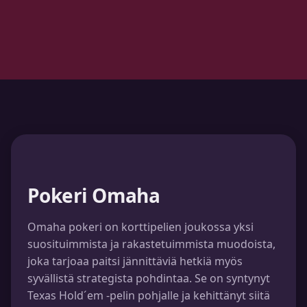
Pokeri Omaha
Omaha pokeri on korttipelien joukossa yksi
suosituimmista ja rakastetuimmista muodoista,
joka tarjoaa paitsi jännittäviä hetkiä myös
syvällistä strategista pohdintaa. Se on syntynyt
Texas Hold´em -pelin pohjalle ja kehittänyt siitä