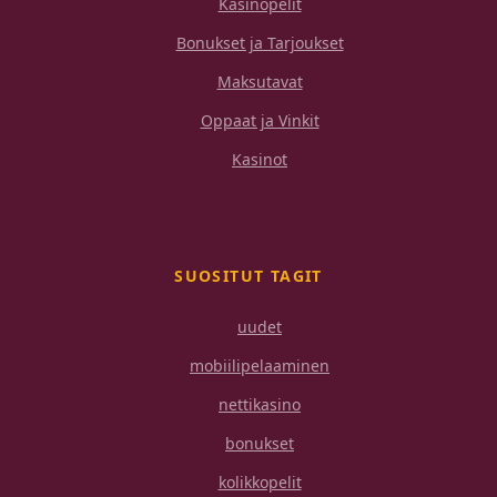
Kasinopelit
Bonukset ja Tarjoukset
Maksutavat
Oppaat ja Vinkit
Kasinot
SUOSITUT TAGIT
uudet
mobiilipelaaminen
nettikasino
bonukset
kolikkopelit