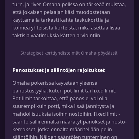
turn, ja river. Omaha-pelissä on tärkeää muistaa,
että jokaisen pelaajan käsi muodostetaan
käyttämällä tarkasti kahta taskukorttia ja
kolmea yhteisistä korteista, mikä asettaa lisää
taktisia vaatimuksia kätten arviointiin.
Strategiset korttiyhdistelmät Omaha-pöydässä.
Panostukset ja sääntöjen rajoitukset
Omaha pokerissa käytetään yleensä
panostustyyliä, kuten pot-limit tai fixed limit.
Pot-limit tarkoittaa, että panos ei voi olla
suurempi kuin potti, mikä lisää jännitystä ja
mahdollisuuksia isoihin nostoihin. Fixed limit -
sääntö sallii ennalta määrätyt panokset ja nosto-
kerrokset, jotka ennalta määritellään pelin
sääntöihin. Näiden sääntöjen tunteminen on