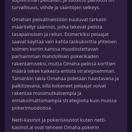
sopivimman pelitavan, ja suosittu painotus on
turvallisuus, viihde ja sääntöjen selkeys.
Omahan pelivälineistöön kuuluvat tarkasti
määritellyt säännöt, jotka tekevät pelistä
tasapainoisen ja reilun. Esimerkiksi pelaajat
saavat käyttää vain kahta taskukorttia yhteisen
kolmen kortin kanssa muodostettavan
parhaimman mahdollisen pokerikäden
rakentamiseksi, mutta Omaha-pelissä korttien
määrä tekee kaikesta entistä strategisemman.
Tämänkin takia Omahaa pidetään haastavana ja
palkitsevana, sillä kokeneet pelaajat voivat
rakentaa monimutkaisempia ja
ennakoimattomampia strategioita kuin muissa
pokerimuodoissa.
Netti-kasinot ja pokerisivustot kuten netti-
kasinot.ai ovat tehneet Omaha pokerin