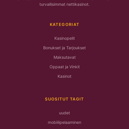
turvallisimmat nettikasinot.
KATEGORIAT
Kasinopelit
Bonukset ja Tarjoukset
Maksutavat
Oppaat ja Vinkit
Kasinot
SUOSITUT TAGIT
uudet
mobiilipelaaminen