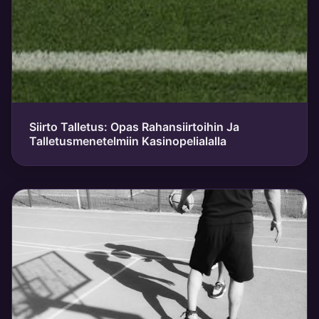
Siirto Talletus: Opas Rahansiirtoihin Ja
Talletusmenetelmiin Kasinopelialalla