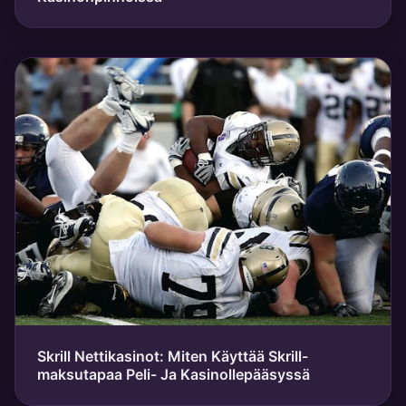
Skrill Nettikasinot: Miten Käyttää Skrill-
maksutapaa Peli- Ja Kasinollepääsyssä