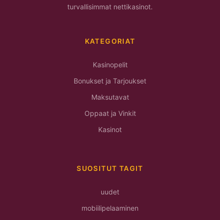
turvallisimmat nettikasinot.
KATEGORIAT
Kasinopelit
Bonukset ja Tarjoukset
Maksutavat
Oppaat ja Vinkit
Kasinot
SUOSITUT TAGIT
uudet
mobiilipelaaminen