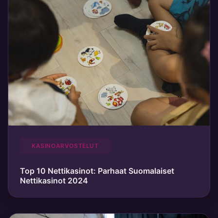
KASINOARVOSTELUT
Top 10 Nettikasinot: Parhaat Suomalaiset
Nettikasinot 2024