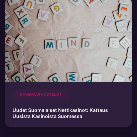
KASINOARVOSTELUT
Uudet Suomalaiset Nettikasinot: Kattaus
Uusista Kasinoista Suomessa