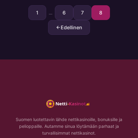
1
...
6
7
8
Edellinen
Suomen luotettavin lähde nettikasinoille, bonuksille ja
pelioppaille. Autamme sinua löytämään parhaat ja
turvallisimmat nettikasinot.