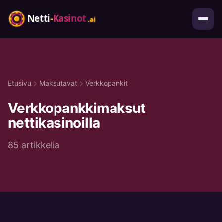
Etusivu
Maksutavat
Verkkopankit
Verkkopankkimaksut
nettikasinoilla
85 artikkelia