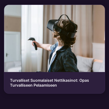
Turvalliset Suomalaiset Nettikasinot: Opas
Turvalliseen Pelaamiseen