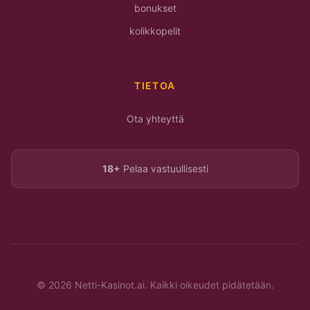
bonukset
kolikkopelit
TIETOA
Ota yhteyttä
18+
Pelaa vastuullisesti
© 2026 Netti-Kasinot.ai. Kaikki oikeudet pidätetään.