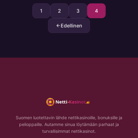
1
2
3
4
Edellinen
Suomen luotettavin lähde nettikasinoille, bonuksille ja
pelioppaille. Autamme sinua löytämään parhaat ja
turvallisimmat nettikasinot.