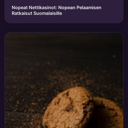
Nopeat Nettikasinot: Nopean Pelaamisen
Ratkaisut Suomalaisille