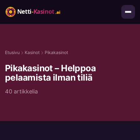
Etusivu
Kasinot
Pikakasinot
Pikakasinot – Helppoa
pelaamista ilman tiliä
40 artikkelia