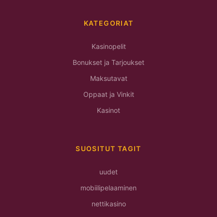
KATEGORIAT
Kasinopelit
Bonukset ja Tarjoukset
Maksutavat
Oppaat ja Vinkit
Kasinot
SUOSITUT TAGIT
uudet
mobiilipelaaminen
nettikasino