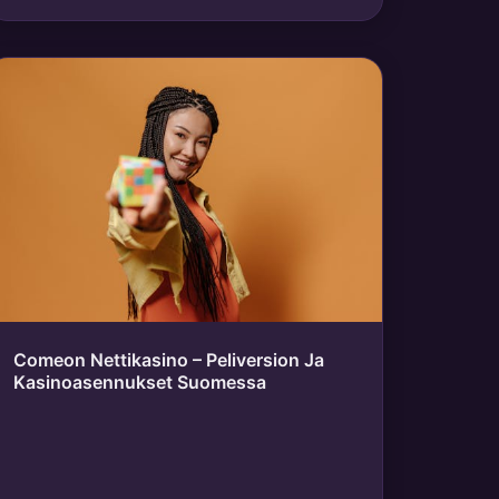
Comeon Nettikasino – Peliversion Ja
Kasinoasennukset Suomessa