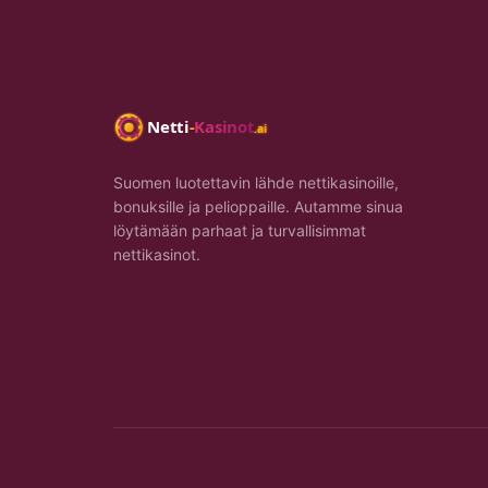
Suomen luotettavin lähde nettikasinoille,
bonuksille ja pelioppaille. Autamme sinua
löytämään parhaat ja turvallisimmat
nettikasinot.