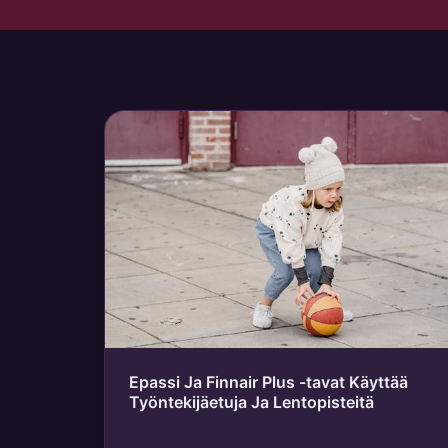
Epassi Ja Finnair Plus -tavat Käyttää
Työntekijäetuja Ja Lentopisteitä