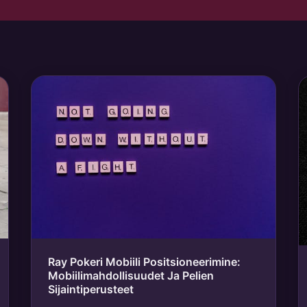
Ray Pokeri Mobiili Positsioneerimine:
Mobiilimahdollisuudet Ja Pelien
Sijaintiperusteet