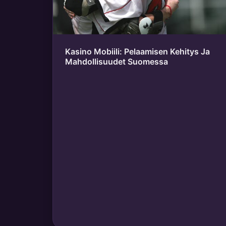
Kasino Mobiili: Pelaamisen Kehitys Ja
Mahdollisuudet Suomessa