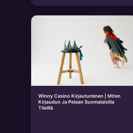
Winny Casino Kirjautuminen | Miten
Kirjaudun Ja Pelaan Suomalaisilla
Tileillä