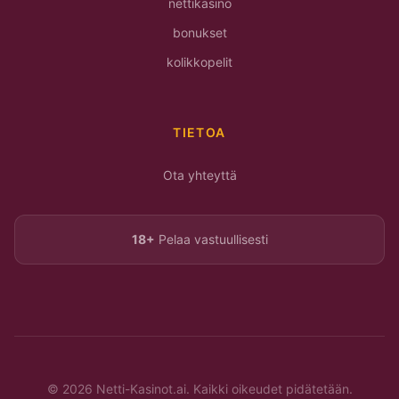
nettikasino
bonukset
kolikkopelit
TIETOA
Ota yhteyttä
18+
Pelaa vastuullisesti
© 2026 Netti-Kasinot.ai. Kaikki oikeudet pidätetään.