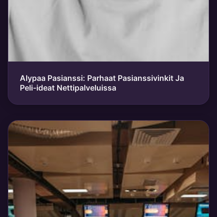
Alypaa Pasianssi: Parhaat Pasianssivinkit Ja
Peli-ideat Nettipalveluissa