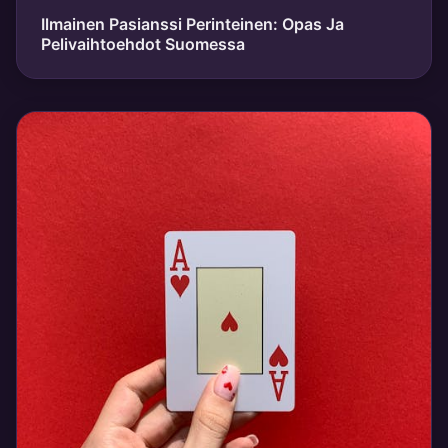
Ilmainen Pasianssi Perinteinen: Opas Ja
Pelivaihtoehdot Suomessa