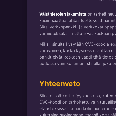
Vältä tietojen jakamista
on tärkeä neu
käsiin saattaa johtaa luottokorttihäiri
Siksi verkkopankki- ja verkkokauppapa
varmistukseksi, mutta eivät koskaan py
Mikäli sinulta kysytään CVC-koodia epä
varovainen, koska kyseessä saattaa oll
pankit eivät koskaan vaadi tätä tietoa
tiedossa vain kortin omistajalla, joka p
Yhteenveto
Siinä missä kortin fyysinen osa, kuten
CVC-koodi on tarkoitettu vain turvalli
etäostoksissa. Tämän kolminumeroisen
kuluttajaa suojaamaan itsensä korttihä