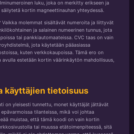
minumeroinen luku, joka on merkitty erikseen ja
sä säilytetä kortin magneettinauhan yhteydessä.
?
Vaikka molemmat sisältävät numeroita ja liittyvät
nkilökohtainen ja salainen numeerinen tunnus, jota
upoissa tai pankkiautomaateissa. CVC taas on vain
royhdistelmä, jota käytetään pääasiassa
stoissa, kuten verkkokaupoissa. Tämä ero on
a avulla estetään kortin väärinkäytön mahdollisuus,
 käyttäjien tietoisuus
ti on yleisesti tunnettu, monet käyttäjät jättävät
ä epävarmoissa tilanteissa, mikä voi johtaa
ärkeää muistaa, että tämä koodi on vain kortin
erkkosivustolla tai muussa etätoimenpiteessä, sitä