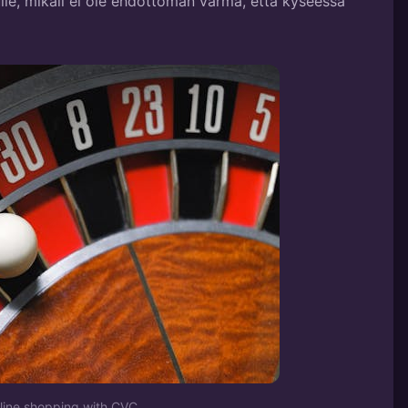
lle, mikäli ei ole ehdottoman varma, että kyseessä
line shopping with CVC.