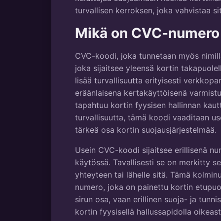
turvallisen kerroksen, joka vahvistaa sit
Mikä on CVC-numero 
CVC-koodi, joka tunnetaan myös nimil
joka sijaitsee yleensä kortin takapuole
lisää turvallisuutta erityisesti verkkop
eräänlaisena kertakäyttöisenä varmist
tapahtuu kortin fyysisen hallinnan kaut
turvallisuutta, tämä koodi vaaditaan u
tärkeä osa kortin suojausjärjestelmää.
Usein CVC-koodi sijaitsee erillisenä nu
käytössä. Tavallisesti se on merkitty se
yhteyteen tai lähelle sitä. Tämä kolmin
numero, joka on painettu kortin etupu
sirun osa, vaan erillinen suoja- ja tunn
kortin fyysisellä hallussapidolla oikea