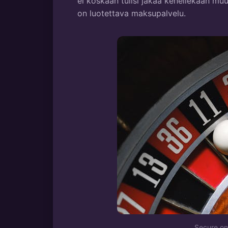
ei koskaan tulisi jakaa kenellekään muu
on luotettava maksupalvelu.
Secure on