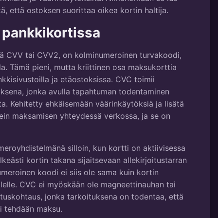
ä, että ostoksen suorittaa oikea kortin haltija.
pankkikortissa
lä CVV tai CVV2, on kolminumeroinen turvakoodi,
lla. Tämä pieni, mutta kriittinen osa maksukorttia
ankkisivustoilla ja etäostoksissa. CVC toimii
uksena, jonka avulla tapahtuman todentaminen
ta. Kehitetty ehkäisemään väärinkäytöksiä ja lisätä
sein maksamisen yhteydessä verkossa, ja se on
meroyhdistelmänä silloin, kun kortti on aktiivisessa
lkeästi kortin takana sijaitsevaan allekirjoitustarran
umeroinen koodi ei siis ole sama kuin kortin
olelle. CVC ei myöskään ole magneettinauhan tai
istuskohtaus, jonka tarkoituksena on todentaa, että
sti tehdään maksu.