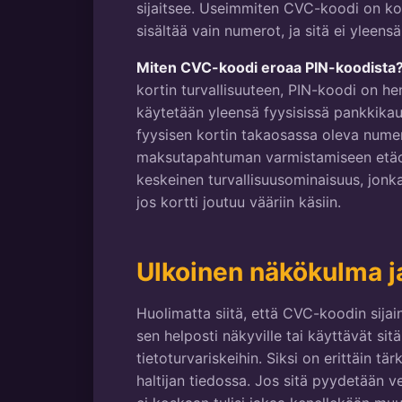
sijaitsee. Useimmiten CVC-koodi on kol
sisältää vain numerot, ja sitä ei yleen
Miten CVC-koodi eroaa PIN-koodista
kortin turvallisuuteen, PIN-koodi on he
käytetään yleensä fyysisissä pankkika
fyysisen kortin takaosassa oleva nume
maksutapahtuman varmistamiseen etäo
keskeinen turvallisuusominaisuus, jonk
jos kortti joutuu vääriin käsiin.
Ulkoinen näkökulma ja
Huolimatta siitä, että CVC-koodin sijain
sen helposti näkyville tai käyttävät sit
tietoturvariskeihin. Siksi on erittäin t
haltijan tiedossa. Jos sitä pyydetään v