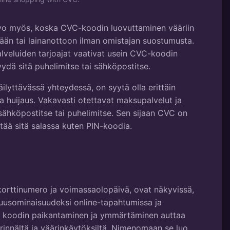
vo myös, koska CVC-koodin luovuttaminen vääriin
ntään tai lainanottoon ilman omistajan suostumusta.
lveluiden tarjoajat vaativat usein CVC-koodin
ydä sitä puhelimitse tai sähköpostitse.
ilyttävässä yhteydessä, on syytä olla erittäin
a huijaus. Vakavasti otettavat maksupalvelut ja
 sähköpostitse tai puhelimitse. Sen sijaan CVC on
itää sitä salassa kuten PIN-koodia.
 korttinumero ja voimassaolopäivä, ovat näkyvissä,
suusominaisuudeksi online-tapahtumissa ja
 koodin paikantaminen ja ymmärtäminen auttaa
irinnältä ja väärinkäytöksiltä. Nimenomaan se luo