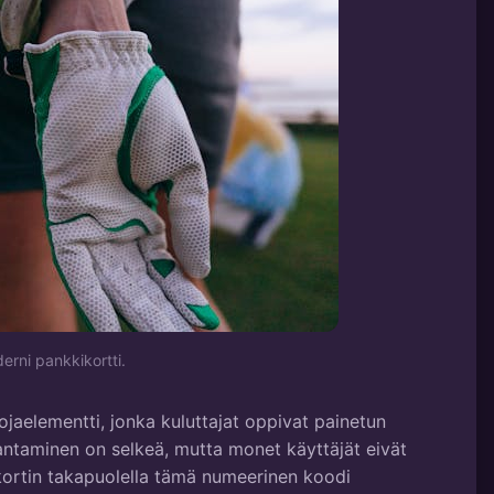
erni pankkikortti.
elementti, jonka kuluttajat oppivat painetun
antaminen on selkeä, mutta monet käyttäjät eivät
 kortin takapuolella tämä numeerinen koodi