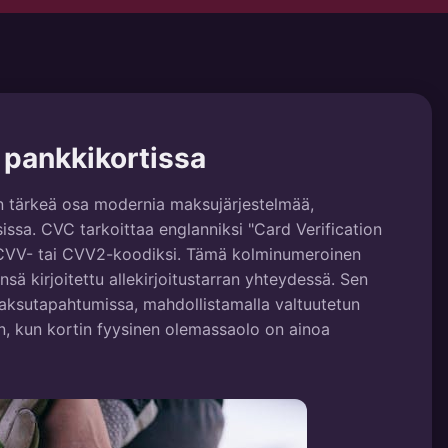
pankkikortissa
 tärkeä osa modernia maksujärjestelmää,
issa. CVC tarkoittaa englanniksi "Card Verification
 CVV- tai CVV2-koodiksi. Tämä kolminumeroinen
nsä kirjoitettu allekirjoitustarran yhteydessä. Sen
 maksutapahtumissa, mahdollistamalla valtuutetun
in, kun kortin fyysinen olemassaolo on ainoa