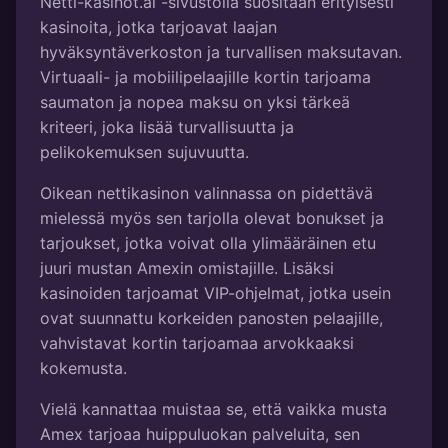
Netti-kasinot.ai -sivustolla suositaan erityisesti
kasinoita, jotka tarjoavat laajan
hyväksyntäverkoston ja turvallisen maksutavan.
Virtuaali- ja mobiilipelaajille kortin tarjoama
saumaton ja nopea maksu on yksi tärkeä
kriteeri, joka lisää turvallisuutta ja
pelikokemuksen sujuvuutta.
Oikean nettikasinon valinnassa on pidettävä
mielessä myös sen tarjolla olevat bonukset ja
tarjoukset, jotka voivat olla ylimääräinen etu
juuri mustan Amexin omistajille. Lisäksi
kasinoiden tarjoamat VIP-ohjelmat, jotka usein
ovat suunnattu korkeiden panosten pelaajille,
vahvistavat kortin tarjoamaa arvokkaaksi
kokemusta.
Vielä kannattaa muistaa se, että vaikka musta
Amex tarjoaa huippuluokan palveluita, sen