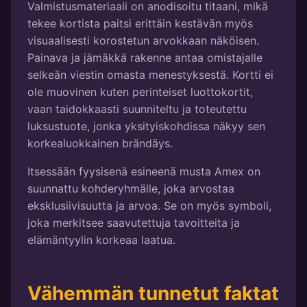
Valmistusmateriaali on anodisoitu titaani, mikä
tekee kortista paitsi erittäin kestävän myös
visuaalisesti korostetun arvokkaan näköisen.
Painava ja jämäkkä rakenne antaa omistajalle
selkeän viestin omasta menestyksestä. Kortti ei
ole muovinen kuten perinteiset luottokortit,
vaan taidokkaasti suunniteltu ja toteutettu
luksustuote, jonka yksityiskohdissa näkyy sen
korkealuokkainen brändäys.
Itsessään fyysisenä esineenä musta Amex on
suunnattu kohderyhmälle, joka arvostaa
eksklusiivisuutta ja arvoa. Se on myös symboli,
joka merkitsee saavutettuja tavoitteita ja
elämäntyylin korkeaa laatua.
Vähemmän tunnetut faktat