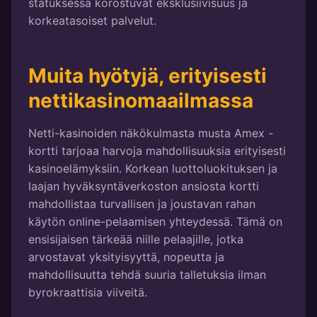
statuksessa korostuvat eksklusiivisuus ja
korkeatasoiset palvelut.
Muita hyötyjä, erityisesti
nettikasinomaailmassa
Netti-kasinoiden näkökulmasta musta Amex -
kortti tarjoaa harvoja mahdollisuuksia erityisesti
kasinoelämyksiin. Korkean luottoluokituksen ja
laajan hyväksyntäverkoston ansiosta kortti
mahdollistaa turvallisen ja joustavan rahan
käytön online-pelaamisen yhteydessä. Tämä on
ensisijaisen tärkeää niille pelaajille, jotka
arvostavat yksityisyyttä, nopeutta ja
mahdollisuutta tehdä suuria talletuksia ilman
byrokraattisia viiveitä.