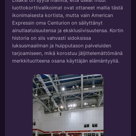
Lisäksi on syytä mainita, että useat muut
luottokorttivalikoimat ovat ottaneet mallia tästä
ikonimaisesta kortista, mutta vain American
Expressin oma Centurion on säilyttänyt
ainutlaatuisuutensa ja eksklusiivisuutensa. Kortin
historia on siis vahvasti sidoksissa
luksusmaailman ja huipputason palveluiden
tarjoamiseen, mikä korostuu jäljittelemättömänä
merkkituotteena osana käyttäjän elämäntyyliä.