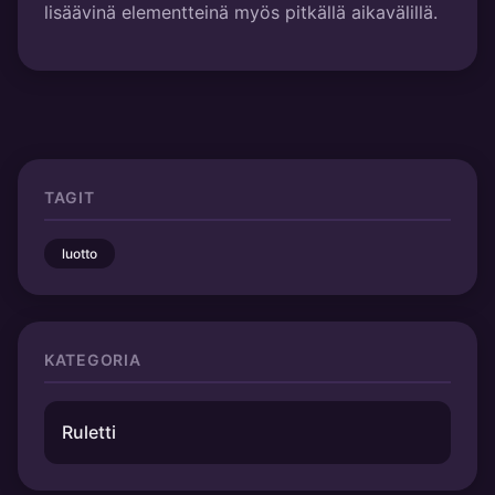
lisäävinä elementteinä myös pitkällä aikavälillä.
TAGIT
luotto
KATEGORIA
Ruletti