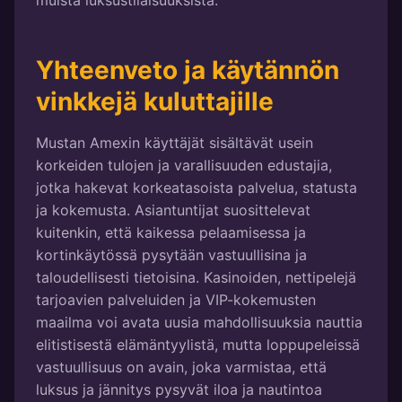
muista luksustilaisuuksista.
Yhteenveto ja käytännön
vinkkejä kuluttajille
Mustan Amexin käyttäjät sisältävät usein
korkeiden tulojen ja varallisuuden edustajia,
jotka hakevat korkeatasoista palvelua, statusta
ja kokemusta. Asiantuntijat suosittelevat
kuitenkin, että kaikessa pelaamisessa ja
kortinkäytössä pysytään vastuullisina ja
taloudellisesti tietoisina. Kasinoiden, nettipelejä
tarjoavien palveluiden ja VIP-kokemusten
maailma voi avata uusia mahdollisuuksia nauttia
elitistisestä elämäntyylistä, mutta loppupeleissä
vastuullisuus on avain, joka varmistaa, että
luksus ja jännitys pysyvät iloa ja nautintoa