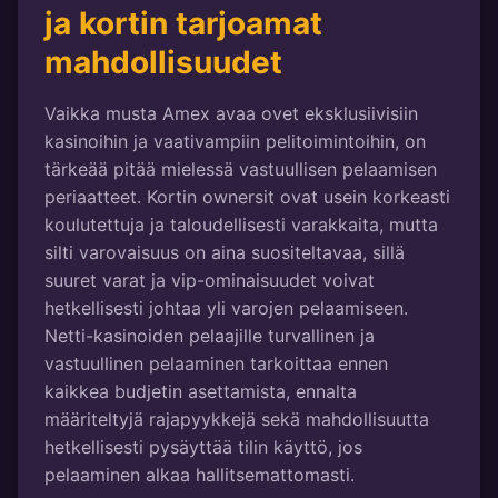
ja kortin tarjoamat
mahdollisuudet
Vaikka musta Amex avaa ovet eksklusiivisiin
kasinoihin ja vaativampiin pelitoimintoihin, on
tärkeää pitää mielessä vastuullisen pelaamisen
periaatteet. Kortin ownersit ovat usein korkeasti
koulutettuja ja taloudellisesti varakkaita, mutta
silti varovaisuus on aina suositeltavaa, sillä
suuret varat ja vip-ominaisuudet voivat
hetkellisesti johtaa yli varojen pelaamiseen.
Netti-kasinoiden pelaajille turvallinen ja
vastuullinen pelaaminen tarkoittaa ennen
kaikkea budjetin asettamista, ennalta
määriteltyjä rajapyykkejä sekä mahdollisuutta
hetkellisesti pysäyttää tilin käyttö, jos
pelaaminen alkaa hallitsemattomasti.