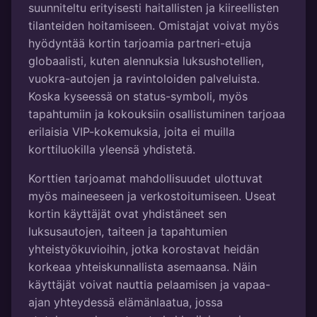
suunniteltu erityisesti haitallisten ja kiireellisten
tilanteiden hoitamiseen. Omistajat voivat myös
hyödyntää kortin tarjoamia partneri-etuja
globaalisti, kuten alennuksia luksushotellien,
vuokra-autojen ja ravintoloiden palveluista.
Koska kyseessä on status-symboli, myös
tapahtumiin ja kokouksiin osallistuminen tarjoaa
erilaisia VIP-kokemuksia, joita ei muilla
korttiluokilla yleensä yhdistetä.
Korttien tarjoamat mahdollisuudet ulottuvat
myös maineeseen ja verkostoitumiseen. Useat
kortin käyttäjät ovat yhdistäneet sen
luksusautojen, taiteen ja tapahtumien
yhteistyökuvioihin, jotka korostavat heidän
korkeaa yhteiskunnallista asemaansa. Näin
käyttäjät voivat nauttia pelaamisen ja vapaa-
ajan yhteydessä elämänlaatua, jossa