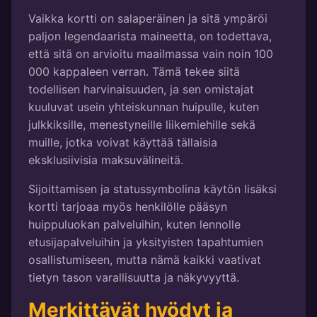
Vaikka kortti on salaperäinen ja sitä ympäröi
paljon legendaarista maineetta, on todettava,
että sitä on arvioitu maailmassa vain noin 100
000 kappaleen verran. Tämä tekee siitä
todellisen harvinaisuuden, ja sen omistajat
kuuluvat usein yhteiskunnan huipulle, kuten
julkkiksille, menestyneille liikemiehille sekä
muille, jotka voivat käyttää tällaisia
eksklusiivisia maksuvälineitä.
Sijoittamisen ja statussymbolina käytön lisäksi
kortti tarjoaa myös henkilölle pääsyn
huippuluokan palveluihin, kuten lennolle
etusijapalveluihin ja yksityisten tapahtumien
osallistumiseen, mutta nämä kaikki vaativat
tietyn tason varallisuutta ja näkyvyyttä.
Merkittävät hyödyt ja