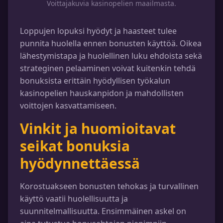
Voittajakuvia kasinopelien maailmasta.
Loppujen lopuksi hyödyt ja haasteet tulee
punnita huolella ennen bonusten käyttöä. Oikea
lähestymistapa ja huolellinen luku ehdoista sekä
strateginen pelaaminen voivat kuitenkin tehdä
bonuksista erittäin hyödyllisen työkalun
kasinopelien hauskanpidon ja mahdollisten
voittojen kasvattamiseen.
Vinkit ja huomioitavat
seikat bonuksia
hyödynnettäessä
Korostuakseen bonusten tehokas ja turvallinen
käyttö vaatii huolellisuutta ja
suunnitelmallisuutta. Ensimmäinen askel on