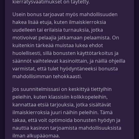
kierrätysvaatimukset on täytetty.
Usein bonus tarjoavat myös mahdollisuuden
hakea lisää etuja, kuten ilmaiskierroksia
uudelleen tai erilaisia turnauksia, jotka
motivoivat pelaajia jatkamaan pelaamista. On
kuitenkin tärkeää muistaa lukea ehdot
huolellisesti, sillä bonusten käyttötarkoitus ja
säännöt vaihtelevat kasinoittain, ja näillä ohjeilla
varmistat, että tulet hyödyntäneeksi bonusta
mahdollisimman tehokkaasti.
Jos suunnitelmissasi on keskittyä tiettyihin
peleihin, kuten klassisiin kolikkopeleihin,
kannattaa etsiä tarjouksia, jotka sisältävät
ilmaiskierroksia juuri näihin peleihin. Tämä
takaa, että voit optimoida bonusten hyödyn ja
nauttia kasinon tarjoamista mahdollisuuksista
ilman alkupääomaa.