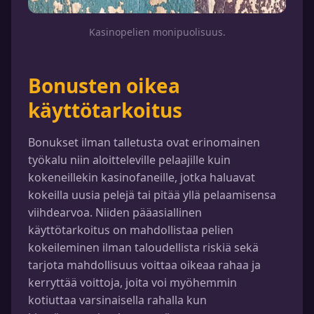
Kasinopelien monipuolisuus.
Bonusten oikea
käyttötarkoitus
Bonukset ilman talletusta ovat erinomainen
työkalu niin aloitteleville pelaajille kuin
kokeneillekin kasinofaneille, jotka haluavat
kokeilla uusia pelejä tai pitää yllä pelaamisensa
viihdearvoa. Niiden pääasiallinen
käyttötarkoitus on mahdollistaa pelien
kokeileminen ilman taloudellista riskiä sekä
tarjota mahdollisuus voittaa oikeaa rahaa ja
kerryttää voittoja, joita voi myöhemmin
kotiuttaa varsinaisella rahalla kun