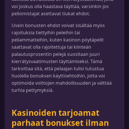
voi joskus olla haastava täyttää, varsinkin jos
peliomistajat asettavat tiukat ehdot.
Usein bonusten ehdot voivat sisältää myös
rajoituksia tiettyihin peleihin tai
peliammatteihin, kuten kasinon pöytäpelit
saattavat olla rajoitettuja tai kiinteän
palautusprosentin pelejä suositaan juuri
kierrätysvaatimusten täyttämiseksi. Tämä
tarkoittaa sitä, että pelaajan tulisi tutustua
huolella bonuksen käyttöehtoihin, jotta voi
optimoida voittojen mahdollisuuden ja välttää
turhia pettymyksiä.
Kasinoiden tarjoamat
parhaat bonukset ilman