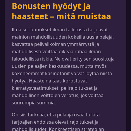
Bonusten hyödyt ja
haasteet – mitä muistaa
Ilmaiset bonukset ilman talletusta tarjoavat
mainion mahdollisuuden kokeilla uusia pelejä,
kasvattaa pelivalikoiman ymmärrystä ja
mahdollisesti voittaa oikeaa rahaa ilman
taloudellista riskiä. Ne ovat erityisen suosittuja
uusien pelaajien keskuudessa, mutta myös
kokeneemmat kasinofanit voivat löytää niistä
hyötyä. Haasteina taas korostuvat
kierrätysvaatimukset, pelirajoitukset ja
mahdollinen voittojen verotus, jos voittaa
suurempia summia.
On siis tärkeää, että pelaaja osaa tulkita
tarjoajien ehdoissa olevat rajoitukset ja
mahdollisuudet. Konkreettisen strategian