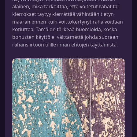
alainen, mikä tarkoittaa, että voitetut rahat tai
kierrokset täytyy kierrättää vähintään tietyn
määrän ennen kuin voittokertynyt raha voidaan
kotiuttaa. Tämä on tärkeää huomioida, koska
bonusten käyttö ei välttämättä johda suoraan
rahansiirtoon tilille ilman ehtojen täyttämistä.