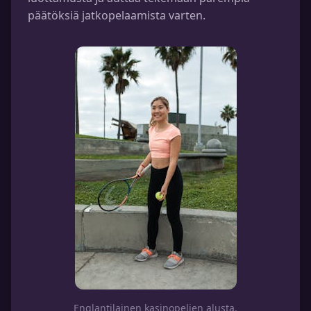
päätöksiä jatkopelaamista varten.
Englantilainen kasinopelien alusta.