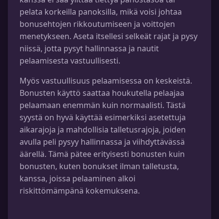
pelata korkeilla panoksilla, mikä voisi johtaa
bonusehtojen rikkoutumiseen ja voittojen
menetykseen. Aseta itsellesi selkeät rajat ja pysy
niissä, jotta pysyt hallinnassa ja nautit
pelaamisesta vastuullisesti.
Myös vastuullisuus pelaamisessa on keskeistä.
Bonusten käyttö saattaa houkutella pelaajaa
pelaamaan enemmän kuin normaalisti. Tästä
syystä on hyvä käyttää esimerkiksi asetettuja
aikarajoja ja mahdollisia talletusrajoja, joiden
avulla peli pysyy hallinnassa ja viihdyttävässä
äärellä. Tämä pätee erityisesti bonusten kuin
bonusten, kuten bonukset ilman talletusta,
kanssa, joissa pelaaminen alkoi
riskittömämpänä kokemuksena.