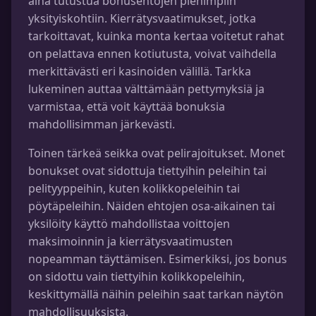
aina tutustua bonusehtojen pienimpiin
yksityiskohtiin. Kierrätysvaatimukset, jotka
tarkoittavat, kuinka monta kertaa voitetut rahat
on pelattava ennen kotiutusta, voivat vaihdella
merkittävästi eri kasinoiden välillä. Tarkka
lukeminen auttaa välttämään pettymyksiä ja
varmistaa, että voit käyttää bonuksia
mahdollisimman järkevästi.
Toinen tärkeä seikka ovat pelirajoitukset. Monet
bonukset ovat sidottuja tiettyihin peleihin tai
pelityyppeihin, kuten kolikkopeleihin tai
pöytäpeleihin. Näiden ehtojen osa-aikainen tai
yksilöity käyttö mahdollistaa voittojen
maksimoinnin ja kierrätysvaatimusten
nopeamman täyttämisen. Esimerkiksi, jos bonus
on sidottu vain tiettyihin kolikkopeleihin,
keskittymällä näihin peleihin saat tarkan näytön
mahdollisuuksista.