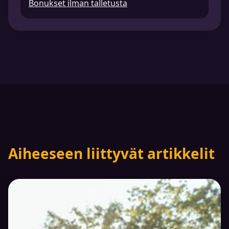
Bonukset ilman talletusta
Aiheeseen liittyvät artikkelit