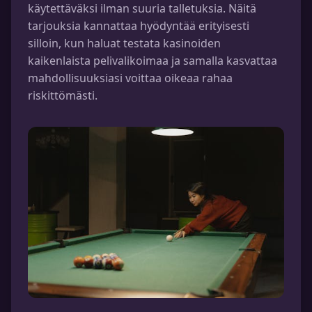
käytettäväksi ilman suuria talletuksia. Näitä
tarjouksia kannattaa hyödyntää erityisesti
silloin, kun haluat testata kasinoiden
kaikenlaista pelivalikoimaa ja samalla kasvattaa
mahdollisuuksiasi voittaa oikeaa rahaa
riskittömästi.