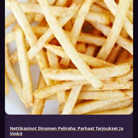
Nettikasinot Ilmainen Peliraha: Parhaat Tarjoukset Ja
Vinkit