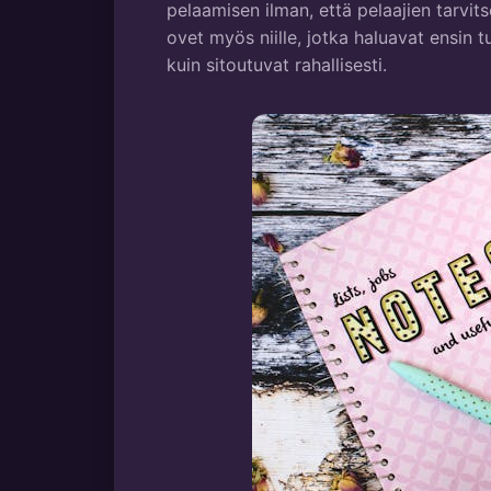
pelaamisen ilman, että pelaajien tarvi
ovet myös niille, jotka haluavat ensin t
kuin sitoutuvat rahallisesti.