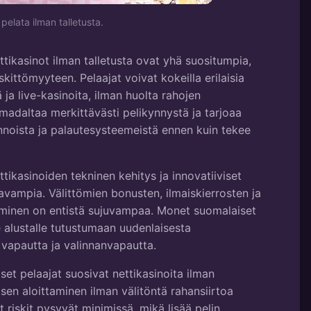
pelata ilman talletusta.
ttikasinot ilman talletusta ovat yhä suositumpia,
skittömyyteen. Pelaajat voivat kokeilla erilaisia
 ja live-kasinoita, ilman huolta rahojen
madaltaa merkittävästi pelikynnystä ja tarjoaa
nnoista ja palautesysteemeistä ennen kuin tekee
ttikasinoiden tekninen kehitys ja innovatiiviset
tavampia. Välittömien bonusten, ilmaiskierrosten ja
minen on entistä sujuvampaa. Monet suomalaiset
le alustalle tutustumaan uudenlaisesta
n vapautta ja valinnanvapautta.
set pelaajat suosivat nettikasinoita ilman
isen aloittaminen ilman välitöntä rahansiirtoa
t riskit pysyvät minimissä, mikä lisää pelin