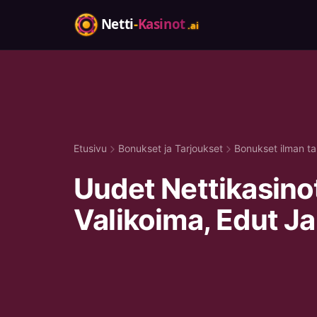
Etusivu
Bonukset ja Tarjoukset
Bonukset ilman ta
Uudet Nettikasinot
Valikoima, Edut Ja