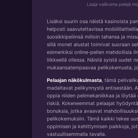
Laaja valikoima pelejä mod
Lisäksi suurin osa näistä kasinoista pano
helposti saavutettavissa mobiililaitteill
suosikkipeliinsä milloin tahansa ja missä
sillä monet alustat toimivat suoraan s
esimerkiksi online-pelien mahdollisia i
liikkeellä ollessa. Näistä syistä uudet n
mukaansatempaavaa pelikokemusta, jok
Pelaajan näkökulmasta
, tämä pelivali
madaltavat pelikynnystä entisestään. Alo
oppia niiden pelimekaniikkaa ja löytää o
riskiä. Kokeneemmat pelaajat hyödyntävä
bonuksia, jotka avaavat mahdollisuuksia
pelikokemuksiin. Tämä kaikki tekee uus
oppimisen ja kehittymisen paikkoja, jo
vastuullisemmalla tavalla.