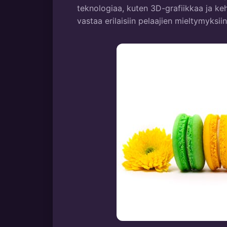
teknologiaa, kuten 3D-grafiikkaa ja ke
vastaa erilaisiin pelaajien mieltymyksii