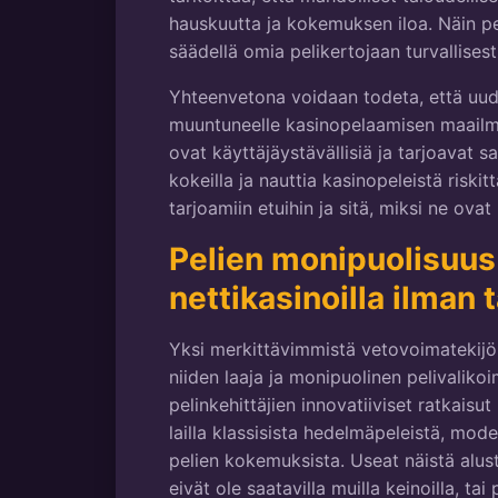
hauskuutta ja kokemuksen iloa. Näin pela
säädellä omia pelikertojaan turvallisesti
Yhteenvetona voidaan todeta, että uude
muuntuneelle kasinopelaamisen maailmall
ovat käyttäjäystävällisiä ja tarjoavat s
kokeilla ja nauttia kasinopeleistä riski
tarjoamiin etuihin ja sitä, miksi ne ovat
Pelien monipuolisuus
nettikasinoilla ilman 
Yksi merkittävimmistä vetovoimatekijöis
niiden laaja ja monipuolinen pelivaliko
pelinkehittäjien innovatiiviset ratkaisu
lailla klassisista hedelmäpeleistä, mode
pelien kokemuksista. Useat näistä alust
eivät ole saatavilla muilla keinoilla, t