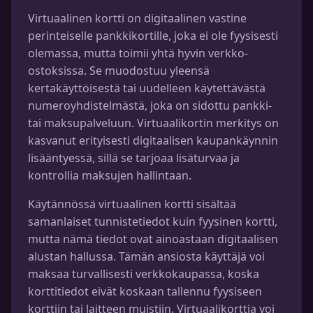
Virtuaalinen kortti on digitaalinen vastine
perinteiselle pankkikortille, joka ei ole fyysisesti
olemassa, mutta toimii yhtä hyvin verkko-
ostoksissa. Se muodostuu yleensä
kertakäyttöisestä tai uudelleen käytettävästä
numeroyhdistelmästä, joka on sidottu pankki-
tai maksupalveluun. Virtuaalikortin merkitys on
kasvanut erityisesti digitaalisen kaupankäynnin
lisääntyessä, sillä se tarjoaa lisäturvaa ja
kontrollia maksujen hallintaan.
Käytännössä virtuaalinen kortti sisältää
samanlaiset tunnistetiedot kuin fyysinen kortti,
mutta nämä tiedot ovat ainoastaan digitaalisen
alustan hallussa. Tämän ansiosta käyttäjä voi
maksaa turvallisesti verkkokaupassa, koska
korttitiedot eivät koskaan tallennu fyysiseen
korttiin tai laitteen muistiin. Virtuaalikorttia voi