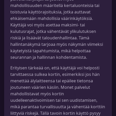
mahdollisuuden määritellä kertaluonteisia tai
toistuvia käyttörajoituksia, jotka auttavat
ehkäisemään mahdollisia väärinkäytöksiä.
Käyttäjä voi myös asettaa maksimi- tai
kulutusrajat, jotka vähentävät ylikulutuksen
riskiä ja lisäävät taloudenhallintaa. Tämä
hallintanäkymä tarjoaa myös näkymän viimeksi
käytetyistä tapahtumista, mikä helpottaa
seurannan ja hallinnan kohdentamista.
Erityisen tärkeää on, että käyttäjä voi helposti
tarvittaessa sulkea kortin, esimerkiksi jos hän
menettää älylaitteensa tai epäilee tietonsa
joutuneen väärien käsiin. Monet palvelut
mahdollistavat myös kortin
uudelleenaktivoimisen tai sen uudistamisen,
mikä parantaa turvallisuutta ja vähentää korttiin
liittyviä riskejä. Tällä tavoin kortin käyttö pysyy