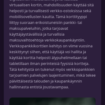
virtuaalisen kortin, mahdollisuuden käyttää sitä
helposti ja turvallisesti verkko-ostoksissa sekä
mobiilisovellusten kautta. Tämä korttityyppi
liittyy suoraan erikoistuneisiin pankki- tai
maksupalveluihin, jotka tarjoavat
käyttäjäystävällisiä ja turvallisia
maksuvaihtoehtoja verkkokaupankäyntiin.
Verkkopankkikorttien kehitys on viime vuosina
keskittynyt siihen, että käyttäjä voi hallita ja
käyttää korttia helposti älypuhelimellaan tai
tabletillaan ilman perinteisiä fyysisiä kortteja.
Tätä kehitystä on tukenut myös verkkopankkien
tarjoamien palvelujen laajentuminen, mikä tekee
päivittäisestä talouden ja kaupankäynnin
hallinnasta entistä joustavampaa.