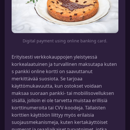
Digital payment using online banking card.
Erityisesti verkkokauppojen yleistyessä
korkealaatuinen ja turvallinen maksutapa kuten
s pankki online kortti on saavuttanut
merkittävää suosiota. Se tarjoaa
käyttömukavuutta, kun ostokset voidaan
maksaa suoraan pankki- tai mobiilisovelluksen
sisällä, jolloin ei ole tarvetta muistaa erillisiä
korttinumeroita tai CVV-koodeja. Tällaisten
korttien käyttöön liittyy myös erilaisia
suojausmekanismeja, kuten kertakäyttöiset
numerot ja reaaliaikaiset turvatoimet, jotka