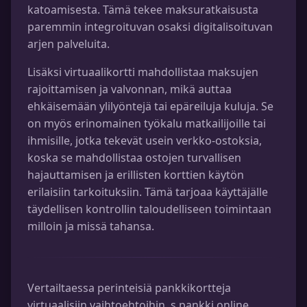
katoamisesta. Tämä tekee maksuratkaisusta
paremmin integroituvan osaksi digitalisoituvan
arjen palveluita.
Lisäksi virtuaalikortti mahdollistaa maksujen
rajoittamisen ja valvonnan, mikä auttaa
ehkäisemään ylilyöntejä tai epäreiluja kuluja. Se
on myös erinomainen työkalu matkailijoille tai
ihmisille, jotka tekevät usein verkko-ostoksia,
koska se mahdollistaa ostojen turvallisen
hajauttamisen ja erillisten korttien käytön
erilaisiin tarkoituksiin. Tämä tarjoaa käyttäjälle
täydellisen kontrollin taloudelliseen toimintaan
milloin ja missä tahansa.
Vertailtaessa perinteisiä pankkikortteja
virtuaalisiin vaihtoehtoihin, s pankki online