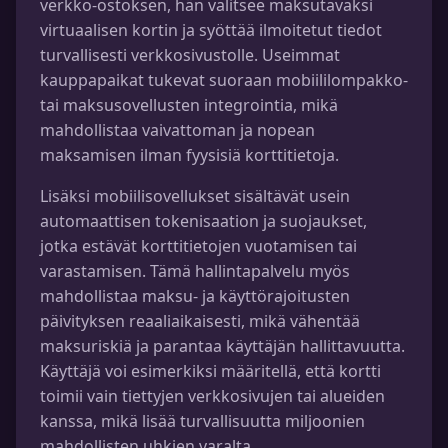
verkko-ostoksen, hän valitsee maksutavaksi
virtuaalisen kortin ja syöttää ilmoitetut tiedot
turvallisesti verkkosivustolle. Useimmat
kauppapaikat tukevat suoraan mobiililompakko-
tai maksusovellusten integrointia, mikä
mahdollistaa vaivattoman ja nopean
maksamisen ilman fyysisiä korttitietoja.
Lisäksi mobiilisovellukset sisältävät usein
automaattisen tokenisaation ja suojaukset,
jotka estävät korttitietojen vuotamisen tai
varastamisen. Tämä hallintapalvelu myös
mahdollistaa maksu- ja käyttörajoitusten
päivityksen reaaliaikaisesti, mikä vähentää
maksuriskiä ja parantaa käyttäjän hallittavuutta.
Käyttäjä voi esimerkiksi määritellä, että kortti
toimii vain tiettyjen verkkosivujen tai alueiden
kanssa, mikä lisää turvallisuutta miljoonien
mahdollisten uhkien varalta.