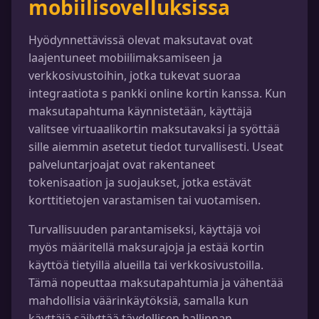
mobiilisovelluksissa
Hyödynnettävissä olevat maksutavat ovat
laajentuneet mobiilimaksamiseen ja
verkkosivustoihin, jotka tukevat suoraa
integraatiota s pankki online kortin kanssa. Kun
maksutapahtuma käynnistetään, käyttäjä
valitsee virtuaalikortin maksutavaksi ja syöttää
sille aiemmin asetetut tiedot turvallisesti. Useat
palveluntarjoajat ovat rakentaneet
tokenisaation ja suojaukset, jotka estävät
korttitietojen varastamisen tai vuotamisen.
Turvallisuuden parantamiseksi, käyttäjä voi
myös määritellä maksurajoja ja estää kortin
käyttöä tietyillä alueilla tai verkkosivustoilla.
Tämä nopeuttaa maksutapahtumia ja vähentää
mahdollisia väärinkäytöksiä, samalla kun
käyttäjä säilyttää täydellisen hallinnan