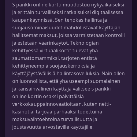
S pankki online kortti muodostuu nykyaikaiseksi
ja erittäin turvalliseksi ratkaisuiksi digitaalisessa
kaupankäynnissä. Sen tehokas hallinta ja
suojausominaisuudet mahdollistavat käyttäjän
hallitsemat maksut, joissa varmistetaan kontrolli
ja estetään väärinkäytöt. Teknologian
kehittyessä virtuaalikortit tulevat yhä
saumattomammiksi, tarjoten entistä
kehittyneempiä suojauskerroksia ja
käyttäjäystävällisiä hallintasovelluksia. Näin ollen
on luonnollista, että yhä useampi suomalainen
ja kansainvälinen käyttäjä valitsee s pankki
online kortin osaksi päivittäisiä
verkkokauppainnovaatioitaan, kuten netti-
kasinot.ai tarjoaa parhaaksi todettuina
maksuvaihtoehtoina turvallisuutta ja
joustavuutta arvostaville käyttäjille.