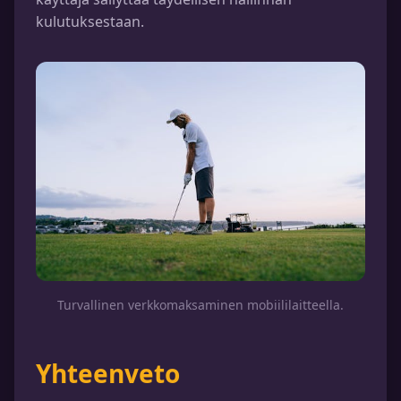
kulutuksestaan.
Turvallinen verkkomaksaminen mobiililaitteella.
Yhteenveto