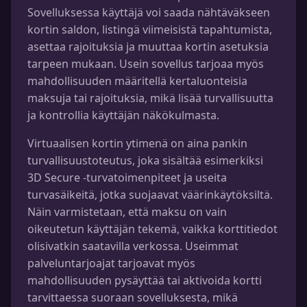
Sovelluksessa käyttäjä voi saada nähtäväkseen
kortin saldon, listingä viimeisistä tapahtumista,
asettaa rajoituksia ja muuttaa kortin asetuksia
tarpeen mukaan. Usein sovellus tarjoaa myös
mahdollisuuden määritellä kertaluonteisia
maksuja tai rajoituksia, mikä lisää turvallisuutta
ja kontrollia käyttäjän näkökulmasta.
Virtuaalisen kortin ytimenä on aina pankin
turvallisuustoteutus, joka sisältää esimerkiksi
3D Secure -turvatoimenpiteet ja useita
turvasäikeitä, jotka suojaavat väärinkäytöksiltä.
Näin varmistetaan, että maksu on vain
oikeutetun käyttäjän tekemä, vaikka korttitiedot
olisivatkin saatavilla verkossa. Useimmat
palveluntarjoajat tarjoavat myös
mahdollisuuden pysäyttää tai aktivoida kortti
tarvittaessa suoraan sovelluksesta, mikä