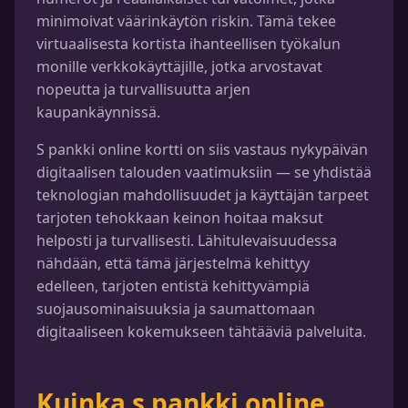
minimoivat väärinkäytön riskin. Tämä tekee
virtuaalisesta kortista ihanteellisen työkalun
monille verkkokäyttäjille, jotka arvostavat
nopeutta ja turvallisuutta arjen
kaupankäynnissä.
S pankki online kortti on siis vastaus nykypäivän
digitaalisen talouden vaatimuksiin — se yhdistää
teknologian mahdollisuudet ja käyttäjän tarpeet
tarjoten tehokkaan keinon hoitaa maksut
helposti ja turvallisesti. Lähitulevaisuudessa
nähdään, että tämä järjestelmä kehittyy
edelleen, tarjoten entistä kehittyvämpiä
suojausominaisuuksia ja saumattomaan
digitaaliseen kokemukseen tähtääviä palveluita.
Kuinka s pankki online