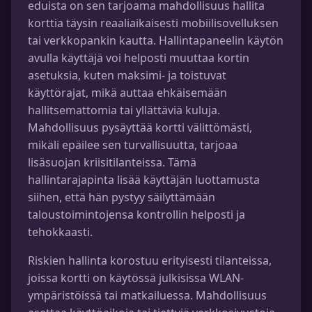
eduista on sen tarjoama mahdollisuus hallita
korttia täysin reaaliaikaisesti mobiilisovelluksen
tai verkkopankin kautta. Hallintapaneelin käytön
avulla käyttäjä voi helposti muuttaa kortin
asetuksia, kuten maksimi- ja toistuvat
käyttörajat, mikä auttaa ehkäisemään
hallitsemattomia tai yllättäviä kuluja.
Mahdollisuus pysäyttää kortti välittömästi,
mikäli epäilee sen turvallisuutta, tarjoaa
lisäsuojan kriisitilanteissa. Tämä
hallintarajapinta lisää käyttäjän luottamusta
siihen, että hän pystyy säilyttämään
taloustoimintojensa kontrollin helposti ja
tehokkaasti.
Riskien hallinta korostuu erityisesti tilanteissa,
joissa kortti on käytössä julkisissa WLAN-
ympäristöissä tai matkailuessa. Mahdollisuus