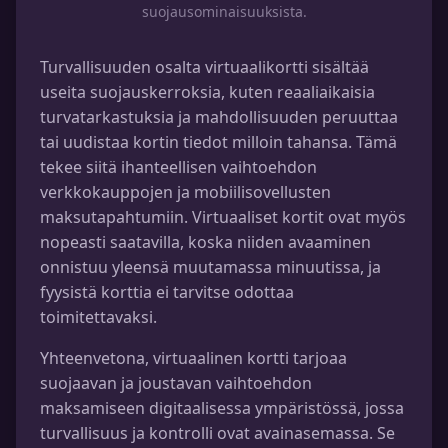
suojausominaisuuksista.
Turvallisuuden osalta virtuaalikortti sisältää
useita suojauskerroksia, kuten reaaliaikaisia
turvatarkastuksia ja mahdollisuuden peruuttaa
tai uudistaa kortin tiedot milloin tahansa. Tämä
tekee siitä ihanteellisen vaihtoehdon
verkkokauppojen ja mobiilisovellusten
maksutapahtumiin. Virtuaaliset kortit ovat myös
nopeasti saatavilla, koska niiden avaaminen
onnistuu yleensä muutamassa minuutissa, ja
fyysistä korttia ei tarvitse odottaa
toimitettavaksi.
Yhteenvetona, virtuaalinen kortti tarjoaa
suojaavan ja joustavan vaihtoehdon
maksamiseen digitaalisessa ympäristössä, jossa
turvallisuus ja kontrolli ovat avainasemassa. Se