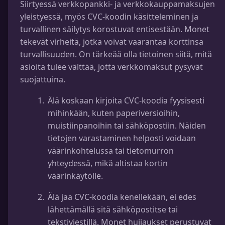
Siirtyessä verkkopankki- ja verkkokauppamaksujen
yleistyessä, myös CVC-koodin käsitteleminen ja
turvallinen säilytys korostuvat entisestään. Monet
tekevät virheitä, jotka voivat vaarantaa korttinsa
turvallisuuden. On tärkeää olla tietoinen siitä, mitä
asioita tulee välttää, jotta verkkomaksut pysyvät
suojattuina.
Älä koskaan kirjoita CVC-koodia fyysisesti
mihinkään, kuten paperiversioihin,
muistiinpanoihin tai sähköpostiin. Näiden
tietojen varastaminen helposti voidaan
väärinkohtelussa tai tietomurron
yhteydessä, mikä altistaa kortin
väärinkäytölle.
Älä jaa CVC-koodia kenellekään, ei edes
lähettämällä sitä sähköpostitse tai
tekstiviestillä. Monet huijaukset perustuvat