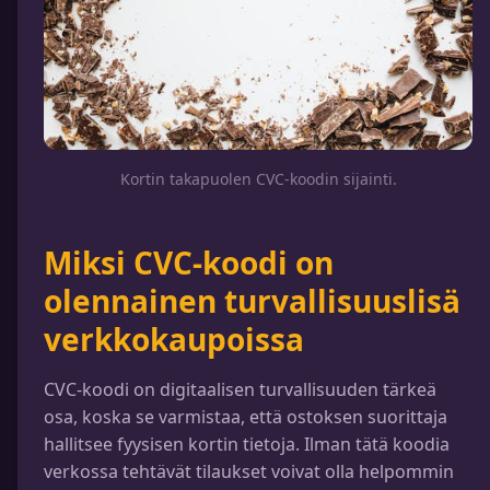
Kortin takapuolen CVC-koodin sijainti.
Miksi CVC-koodi on
olennainen turvallisuuslisä
verkkokaupoissa
CVC-koodi on digitaalisen turvallisuuden tärkeä
osa, koska se varmistaa, että ostoksen suorittaja
hallitsee fyysisen kortin tietoja. Ilman tätä koodia
verkossa tehtävät tilaukset voivat olla helpommin