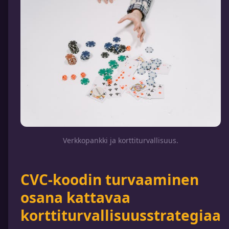
Verkkopankki ja korttiturvallisuus.
CVC-koodin turvaaminen
osana kattavaa
korttiturvallisuusstrategiaa