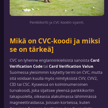
Pankkikortti ja CVC-koodin sijainti.
Mikä on CVC-koodi ja miksi
se on tärkeä]
CVC on lyhenne englanninkielisistä sanoista
Card
Verification Code
tai
Card Verification Value
.
Suomessa yleisimmin käytetty termi on CVC, mutta
sitä voidaan kuulla myös nimityksistä CVV, CVV2,
CID tai CSC. Kyseessä on kolminumeroinen
turvakoodi, joka sijaitsee yleensä pankkikortin
takapuolella, oikeassa alakulmassa lähimmässä
magneettiraidassa. Joissain korteissa, kuten