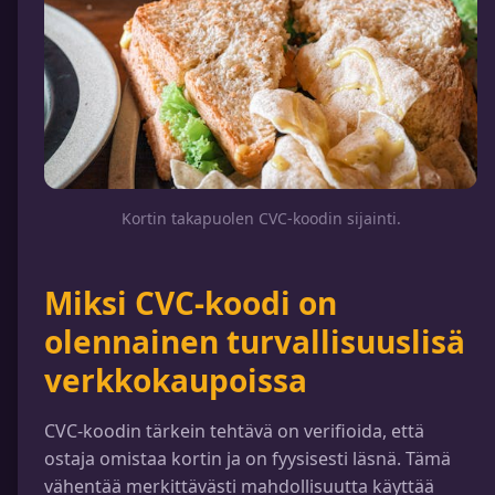
Kortin takapuolen CVC-koodin sijainti.
Miksi CVC-koodi on
olennainen turvallisuuslisä
verkkokaupoissa
CVC-koodin tärkein tehtävä on verifioida, että
ostaja omistaa kortin ja on fyysisesti läsnä. Tämä
vähentää merkittävästi mahdollisuutta käyttää