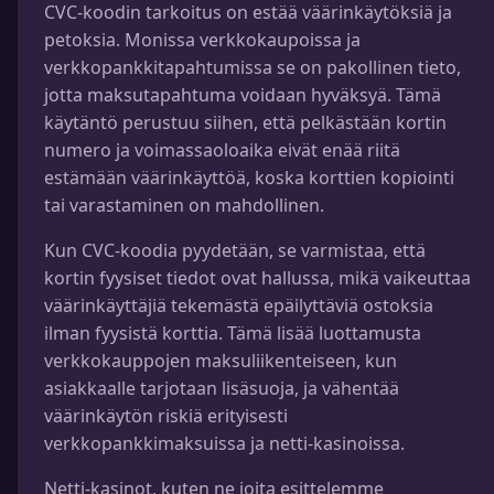
CVC-koodin tarkoitus on estää väärinkäytöksiä ja
petoksia. Monissa verkkokaupoissa ja
verkkopankkitapahtumissa se on pakollinen tieto,
jotta maksutapahtuma voidaan hyväksyä. Tämä
käytäntö perustuu siihen, että pelkästään kortin
numero ja voimassaoloaika eivät enää riitä
estämään väärinkäyttöä, koska korttien kopiointi
tai varastaminen on mahdollinen.
Kun CVC-koodia pyydetään, se varmistaa, että
kortin fyysiset tiedot ovat hallussa, mikä vaikeuttaa
väärinkäyttäjiä tekemästä epäilyttäviä ostoksia
ilman fyysistä korttia. Tämä lisää luottamusta
verkkokauppojen maksuliikenteiseen, kun
asiakkaalle tarjotaan lisäsuoja, ja vähentää
väärinkäytön riskiä erityisesti
verkkopankkimaksuissa ja netti-kasinoissa.
Netti-kasinot, kuten ne joita esittelemme