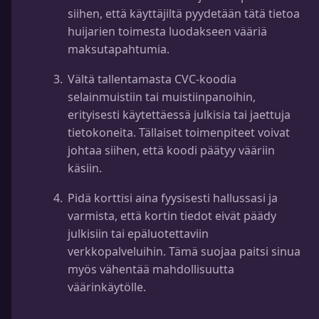
siihen, että käyttäjiltä pyydetään tätä tietoa
huijarien toimesta luodakseen vääriä
maksutapahtumia.
Vältä tallentamasta CVC-koodia
selainmuistiin tai muistiinpanoihin,
erityisesti käytettäessä julkisia tai jaettuja
tietokoneita. Tällaiset toimenpiteet voivat
johtaa siihen, että koodi päätyy vääriin
käsiin.
Pidä korttisi aina fyysisesti hallussasi ja
varmista, että kortin tiedot eivät päädy
julkisiin tai epäluotettaviin
verkkopalveluihin. Tämä suojaa paitsi sinua
myös vähentää mahdollisuutta
väärinkäytölle.