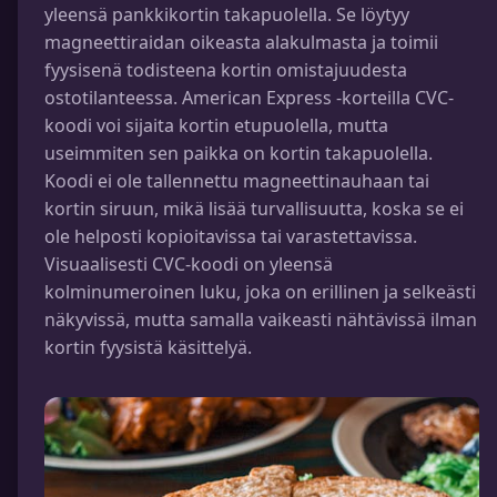
yleensä pankkikortin takapuolella. Se löytyy
magneettiraidan oikeasta alakulmasta ja toimii
fyysisenä todisteena kortin omistajuudesta
ostotilanteessa. American Express -korteilla CVC-
koodi voi sijaita kortin etupuolella, mutta
useimmiten sen paikka on kortin takapuolella.
Koodi ei ole tallennettu magneettinauhaan tai
kortin siruun, mikä lisää turvallisuutta, koska se ei
ole helposti kopioitavissa tai varastettavissa.
Visuaalisesti CVC-koodi on yleensä
kolminumeroinen luku, joka on erillinen ja selkeästi
näkyvissä, mutta samalla vaikeasti nähtävissä ilman
kortin fyysistä käsittelyä.