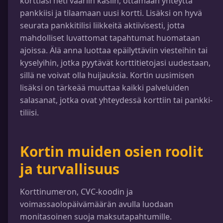
korttiasi heti vääriin käsiin, ottamaan yhteyttä
pankkiisi ja tilaamaan uusi kortti. Lisäksi on hyvä
seurata pankkitilisi liikkeitä aktiivisesti, jotta
mahdolliset luvattomat tapahtumat huomataan
ajoissa. Älä anna luottaa epäilyttäviin viesteihin tai
kyselyihin, jotka pyytävät korttitietojasi uudestaan,
sillä ne voivat olla huijauksia. Kortin uusimisen
lisäksi on tärkeää muuttaa kaikki palveluiden
salasanat, jotka ovat yhteydessä korttiin tai pankki-
tiliisi.
Kortin muiden osien roolit
ja turvallisuus
Korttinumeron, CVC-koodin ja
voimassaolopäivämäärän avulla luodaan
monitasoinen suoja maksutapahtumille.