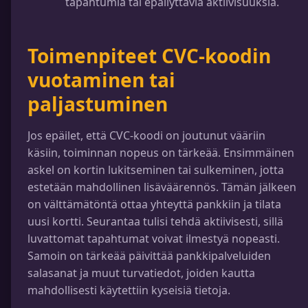
tapahtumia tai epäilyttäviä aktiivisuuksia.
Toimenpiteet CVC-koodin
vuotaminen tai
paljastuminen
Jos epäilet, että CVC-koodi on joutunut vääriin
käsiin, toiminnan nopeus on tärkeää. Ensimmäinen
askel on kortin lukitseminen tai sulkeminen, jotta
estetään mahdollinen lisäväärennös. Tämän jälkeen
on välttämätöntä ottaa yhteyttä pankkiin ja tilata
uusi kortti. Seurantaa tulisi tehdä aktiivisesti, sillä
luvattomat tapahtumat voivat ilmestyä nopeasti.
Samoin on tärkeää päivittää pankkipalveluiden
salasanat ja muut turvatiedot, joiden kautta
mahdollisesti käytettiin kyseisiä tietoja.