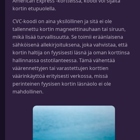
American Express -kortteissa, koodi voi sijaita
kortin etupuolella.
CVC-koodi on aina yksilöllinen ja sitä ei ole
tallennettu kortin magneettinauhaan tai siruun,
mikä lisää turvallisuutta. Se toimii eräänlaisena
sähköisenä allekirjoituksena, joka vahvistaa, että
kortin haltija on fyysisesti läsnä ja oman korttinsa
hallinnassa ostotilanteessa. Tämä vähentää
väärennettyjen tai varastettujen korttien
väärinkäyttöä erityisesti verkossa, missä
perinteinen fyysisen kortin läsnäolo ei ole
mahdollinen.