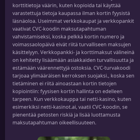
korttitietoja väärin, kuten kopioida tai käyttää
varastettuja tietoja kaupassa ilman kortin fyysistä
läsnäoloa. Useimmat verkkokaupat ja verkkopankit
vaativat CVC-koodin maksutapahtuman
vahvistamiseksi, koska pelkkä kortin numero ja
voimassaolopäivä eivät riitä turvalliseen maksujen
käsittelyyn. Verkkopankki- ja korttimaksut välineinä
on kehitetty lisäämään asiakkaiden turvallisuutta ja
estämään väärennettyjä ostoksia. CVC-turvakoodi
tarjoaa ylimääräisen kerroksen suojaksi., koska sen
tietäminen ei riitä ainoastaan kortin tietojen
kopiointiin: fyysisen kortin hallinta on edelleen
tarpeen. Kun verkkokauppa tai netti-kasino, kuten
esimerkiksi netti-kasinot.ai, vaatii CVC-koodin, se
pienentää petosten riskiä ja lisää luottamusta
maksutapahtuman oikeellisuuteen.