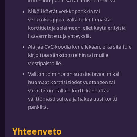
kuten lompakossa tai muistikorteissa.
Mikäli käytät verkkopankkia tai
verkkokauppaa, vältä tallentamasta
korttitietoja selaimeen, ellet käytä erityisiä
lisävarmistettuja yhteyksiä.
Älä jaa CVC-koodia kenellekään, eikä sitä tule
kirjoittaa sähköposteihin tai muille
viestipalstoille.
Välitön toiminta on suositeltavaa, mikäli
huomaat korttisi tiedot vuotaneen tai
varastetun. Tällöin kortti kannattaa
välittömästi sulkea ja hakea uusi kortti
pankilta.
Yhteenveto