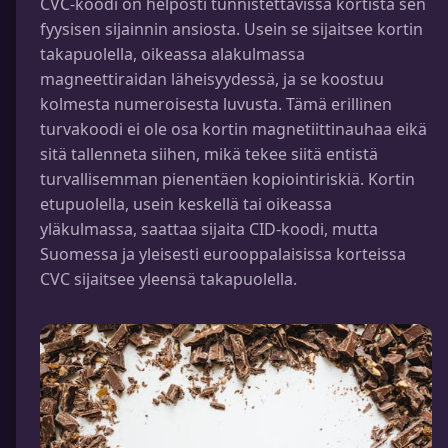
CVC-koodi on helposti tunnistettavissa kortista sen
fyysisen sijainnin ansiosta. Usein se sijaitsee kortin
takapuolella, oikeassa alakulmassa
magneettiraidan läheisyydessä, ja se koostuu
kolmesta numeroisesta luvusta. Tämä erillinen
turvakoodi ei ole osa kortin magnetiittinauhaa eikä
sitä tallenneta siihen, mikä tekee siitä entistä
turvallisemman pienentäen kopiointiriskiä. Kortin
etupuolella, usein keskellä tai oikeassa
yläkulmassa, saattaa sijaita CID-koodi, mutta
Suomessa ja yleisesti eurooppalaisissa korteissa
CVC sijaitsee yleensä takapuolella.