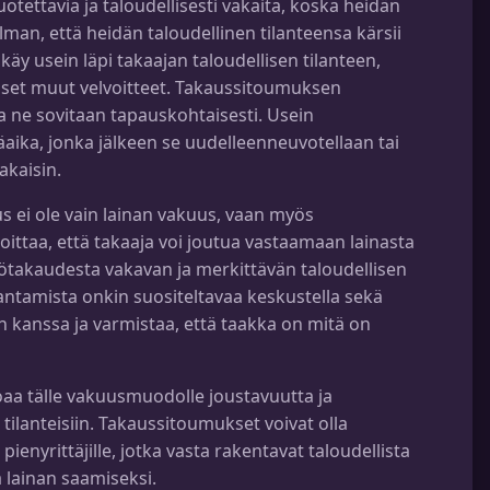
uotettavia ja taloudellisesti vakaita, koska heidän
lman, että heidän taloudellinen tilanteensa kärsii
käy usein läpi takaajan taloudellisen tilanteen,
iset muut velvoitteet. Takaussitoumuksen
ja ne sovitaan tapauskohtaisesti. Usein
ika, jonka jälkeen se uudelleenneuvotellaan tai
akaisin.
 ei ole vain lainan vakuus, vaan myös
ittaa, että takaaja voi joutua vastaamaan lainasta
takaudesta vakavan ja merkittävän taloudellisen
tamista onkin suositeltavaa keskustella sekä
n kanssa ja varmistaa, että taakka on mitä on
oaa tälle vakuusmuodolle joustavuutta ja
 tilanteisiin. Takaussitoumukset voivat olla
a pienyrittäjille, jotka vasta rakentavat taloudellista
 lainan saamiseksi.