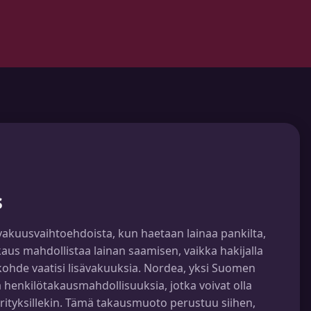
s
vakuusvaihtoehdoista, kun haetaan lainaa pankilta,
us mahdollistaa lainan saamisen, vaikka hakijalla
va kohde vaatisi lisävakuuksia. Nordea, yksi Suomen
a henkilötakausmahdollisuuksia, jotka voivat olla
n yrityksillekin. Tämä takausmuoto perustuu siihen,