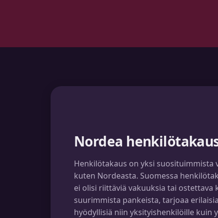
Nordea henkilötakau
Henkilötakaus on yksi suosituimmista 
kuten Nordeasta. Suomessa henkilötaka
ei olisi riittäviä vakuuksia tai ostetta
suurimmista pankeista, tarjoaa erilaisi
hyödyllisiä niin yksityishenkilöille kui