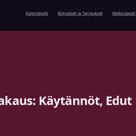
Kasinopelit
Bonukset ja Tarjoukset
Maksutavat
akaus: Käytännöt, Edut