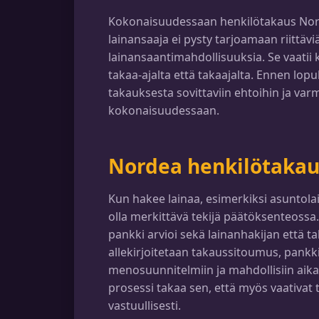
Kokonaisuudessaan henkilötakaus Nord
lainansaaja ei pysty tarjoamaan riittäv
lainansaantimahdollisuuksia. Se vaatii 
takaa-ajalta että takaajalta. Ennen lopu
takauksesta sovittaviin ehtoihin ja va
kokonaisuudessaan.
Nordea henkilötakaus
Kun hakee lainaa, esimerkiksi asuntolai
olla merkittävä tekijä päätöksenteossa. 
pankki arvioi sekä lainanhakijan että t
allekirjoitetaan takaussitoumus, pankki
menosuunnitelmiin ja mahdollisiin aika
prosessi takaa sen, että myös vaativ
vastuullisesti.