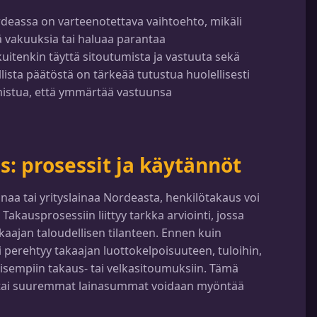
eassa on varteenotettava vaihtoehto, mikäli
iä vakuuksia tai haluaa parantaa
kuitenkin täyttä sitoutumista ja vastuuta sekä
llista päätöstä on tärkeää tutustua huolellisesti
rmistua, että ymmärtää vastuunsa
: prosessit ja käytännöt
naa tai yrityslainaa Nordeasta, henkilötakaus voi
Takausprosessiin liittyy tarkka arviointi, jossa
akaajan taloudellisen tilanteen. Ennen kuin
 perehtyy takaajan luottokelpoisuuteen, tuloihin,
isempiin takaus- tai velkasitoumuksiin. Tämä
at tai suuremmat lainasummat voidaan myöntää