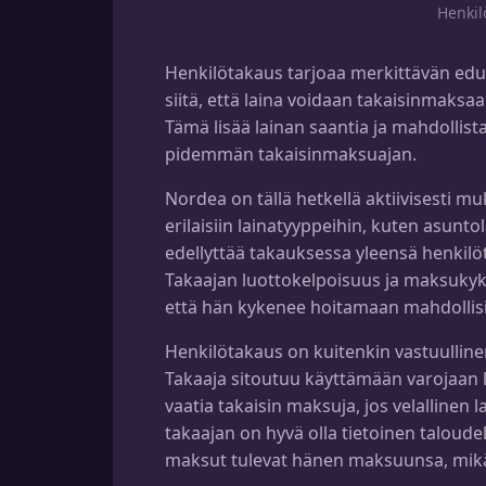
Henkilö
Henkilötakaus tarjoaa merkittävän edu
siitä, että laina voidaan takaisinmaksaa
Tämä lisää lainan saantia ja mahdolli
pidemmän takaisinmaksuajan.
Nordea on tällä hetkellä aktiivisesti mu
erilaisiin lainatyyppeihin, kuten asuntol
edellyttää takauksessa yleensä henkilöto
Takaajan luottokelpoisuus ja maksukyky
että hän kykenee hoitamaan mahdollisi
Henkilötakaus on kuitenkin vastuulline
Takaaja sitoutuu käyttämään varojaan 
vaatia takaisin maksuja, jos velallinen 
takaajan on hyvä olla tietoinen taloudell
maksut tulevat hänen maksuunsa, mikäli