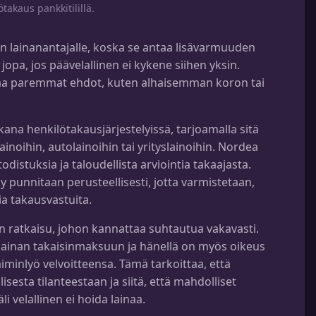
takaus pankkitilillä.
n lainanantajalle, koska se antaa lisävarmuuden
 jopa, jos päävelallinen ei kykene siihen yksin.
staa paremmat ehdot, kuten alhaisemman koron tai
kana henkilötakausjärjestelyissä, tarjoamalla sitä
ainoihin, autolainoihin tai yrityslainoihin. Nordea
distuksia ja taloudellista arviointia takaajasta.
 punnitaan perusteellisesti, jotta varmistetaan,
a takausvastuita.
n ratkaisu, johon kannattaa suhtautua vakavasti.
lainan takaisinmaksuun ja hänellä on myös oikeus
laiminlyö velvoitteensa. Tämä tarkoittaa, että
isesta tilanteestaan ja siitä, että mahdolliset
 velallinen ei hoida lainaa.