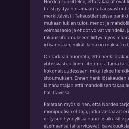
Nordea suosittelee, että takaajat ovat l
tulisi pystyä hoitamaan takausvastuut i
merkittävästi. Takaustilanteissa pankki 
mukaan lukien tulot, menot ja mahdoll
voimassaolo ja ehdot voivat vaihdella, 
takaussitoumukseen liittyy myös määräa
irtisanotaan, mikäli laina on maksettu t
On tärkeää huomata, että henkilötakaus
yhteisvastuullinen sitoumus. Tämä tarko
kokonaisuudessaan, mikä tekee henkilö
sitoumuksen. Ennen henkilötakauden an
lainanantajan että mahdollisen takaaja
hallittavissa.
Palataan myös siihen, että Nordea tarj
monipuolisia ehtoja, jotka vastaavat eri
erityisen hyödyllisiä nuorille aikuisille j
asemaansa tai tarvitsevat lisävakuuksia