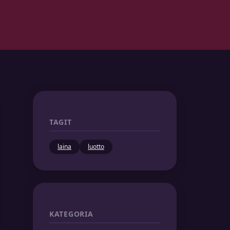
TAGIT
laina
luotto
KATEGORIA