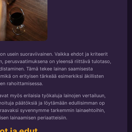
on usein suoraviivainen. Vaikka ehdot ja kriteerit
en, perusvaatimuksena on yleensä riittävä tulotaso,
todistaminen. Tämä tekee lainan saamisesta
 mikä on erityisen tärkeää esimerkiksi äkillisten
en rahoittamisessa.
vat myös erilaisia työkaluja lainojen vertailuun,
moituja päätöksiä ja löytämään edullisimman op
Seuraavaksi syvennymme tarkemmin lainaehtoihin,
sen lainaamisen periaatteisiin.
ot ja edut