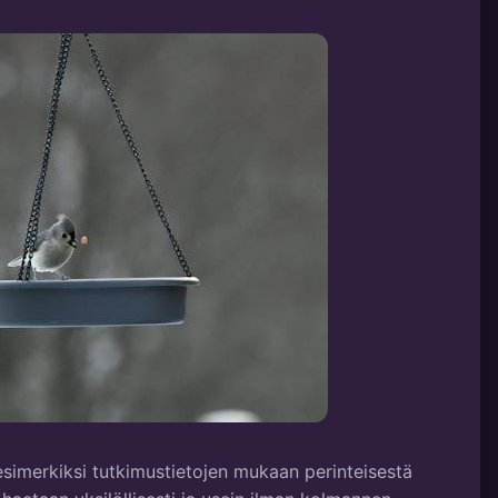
esimerkiksi tutkimustietojen mukaan perinteisestä