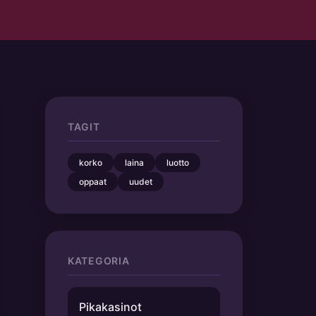
TAGIT
korko
laina
luotto
oppaat
uudet
KATEGORIA
Pikakasinot