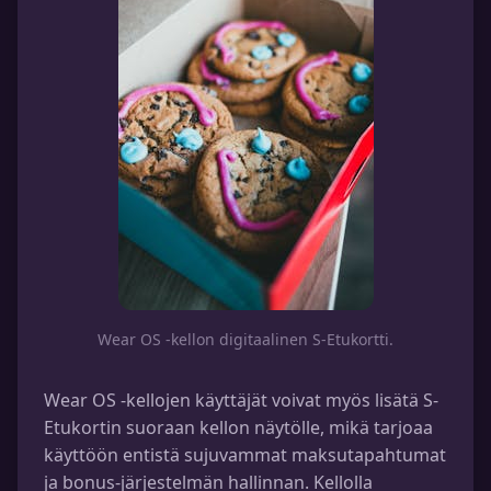
Wear OS -kellon digitaalinen S-Etukortti.
Wear OS -kellojen käyttäjät voivat myös lisätä S-
Etukortin suoraan kellon näytölle, mikä tarjoaa
käyttöön entistä sujuvammat maksutapahtumat
ja bonus-järjestelmän hallinnan. Kellolla