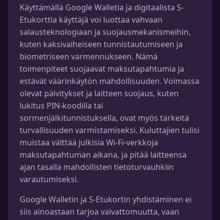
Käyttämällä Google Walletia ja digitaalista S-
Etukorttia käyttäjä voi luottaa vahvaan
salausteknologiaan ja suojausmekanismeihin,
kuten kaksivaiheiseen tunnistautumiseen ja
biometriseen varmennukseen. Nämä
toimenpiteet suojaavat maksutapahtumia ja
estävät väärinkäytön mahdollisuuden. Voimassa
olevat päivitykset ja laitteen suojaus, kuten
lukitus PIN-koodilla tai
sormenjälkitunnistuksella, ovat myös tärkeitä
turvallisuuden varmistamiseksi. Kuluttajien tulisi
muistaa välttää julkisia Wi-Fi-verkkoja
maksutapahtuman aikana, ja pitää laitteensa
ajan tasalla mahdollisten tietoturvauhkiin
varautumiseksi.
Google Walletin ja S-Etukortin yhdistäminen ei
siis ainoastaan tarjoa vaivattomuutta, vaan