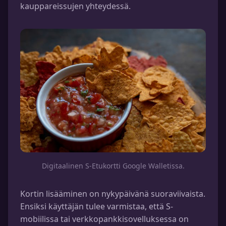
kauppareissujen yhteydessä.
Digitaalinen S-Etukortti Google Walletissa.
Kortin lisääminen on nykypäivänä suoraviivaista.
Ensiksi käyttäjän tulee varmistaa, että S-
mobiilissa tai verkkopankkisovelluksessa on