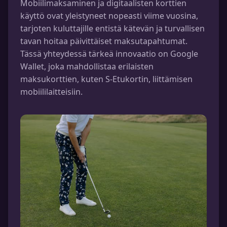
Mobiilimaksaminen ja digitaalisten korttien
käyttö ovat yleistyneet nopeasti viime vuosina,
tarjoten kuluttajille entistä kätevän ja turvallisen
tavan hoitaa päivittäiset maksutapahtumat.
Tässä yhteydessä tärkeä innovaatio on Google
Wallet, joka mahdollistaa erilaisten
maksukorttien, kuten S-Etukortin, liittämisen
mobiililaitteisiin.