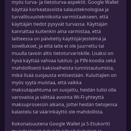
myös turva- ja tietoturva-aspektit. Google Wallet
käyttää korkeatasoista salausteknologiaa ja
turvallisuustekniikoita varmistaakseen, että
käyttäjän tiedot pysyvät turvassa. Käyttäjän
kannattaa kuitenkin aina varmistaa, että
laitteessa on päivitetty käyttöjärjestelmä ja
sovellukset, ja että laite ei ole juurrettu tai
muulla tavoin altis tietoturvariskille. Lisäksi on
hyvä käyttää vahvaa lukitus- ja PIN-koodia sekä
mahdollisesti kaksivaiheista tunnistautumista,
mikä lisää suojausta entisestään. Kuluttajien on
myös syytä muistaa, että vaikka
maksutapahtuma on suojattu, heidän tulisi olla
varovaisia ja välttää avointa Wi-Fi-yhteyttä
maksuprosessin aikana, jottei heidän tietojensa
kalastelu tai väärinkäyttö ole mahdollista.
Kokonaisuutena Google Wallet ja S-Etukortti