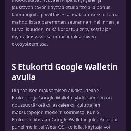
muodostavat nykyään kilpailukykyisen ja
joustavan tavan käyttää etukortteja ja bonus-
kampanjoita päivittäisessä maksamisessa. Tämä
mahdollistaa paremman seurannan, hallinnan ja
turvallisuuden, mikä korostuu erityisesti ajan
myötä kasvavassa mobiilimaksamisen
ekosysteemissä.
S Etukortti Google Walletin
avulla
Digitaalisen maksamisen aikakaudella S-
Etukortin ja Google Walletin yhdistäminen on
noussut tärkeäksi askeleeksi kuluttajien
maksutapojen modernisoinnissa. Kun S-
Etukortti liitetään Google Walletiin joko Android-
puhelimella tai Wear OS -kellolla, käyttäjä voi