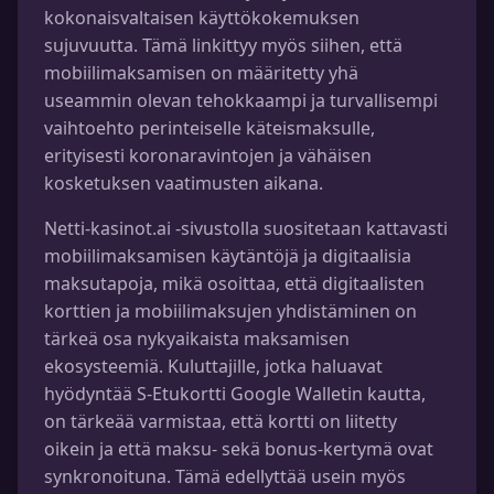
kokonaisvaltaisen käyttökokemuksen
sujuvuutta. Tämä linkittyy myös siihen, että
mobiilimaksamisen on määritetty yhä
useammin olevan tehokkaampi ja turvallisempi
vaihtoehto perinteiselle käteismaksulle,
erityisesti koronaravintojen ja vähäisen
kosketuksen vaatimusten aikana.
Netti-kasinot.ai -sivustolla suositetaan kattavasti
mobiilimaksamisen käytäntöjä ja digitaalisia
maksutapoja, mikä osoittaa, että digitaalisten
korttien ja mobiilimaksujen yhdistäminen on
tärkeä osa nykyaikaista maksamisen
ekosysteemiä. Kuluttajille, jotka haluavat
hyödyntää S-Etukortti Google Walletin kautta,
on tärkeää varmistaa, että kortti on liitetty
oikein ja että maksu- sekä bonus-kertymä ovat
synkronoituna. Tämä edellyttää usein myös