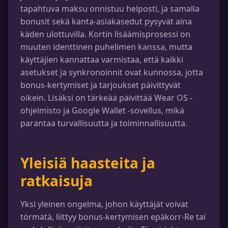
tapahtuva maksu onnistuu helposti, ja samalla
bonusit sekä kanta-asiakasedut pysyvät aina
käden ulottuvilla. Kortin lisäämisprosessi on
muuten identtinen puhelimen kanssa, mutta
käyttäjien kannattaa varmistaa, että kaikki
asetukset ja synkronoinnit ovat kunnossa, jotta
bonus-kertymiset ja tarjoukset päivittyvät
oikein. Lisäksi on tärkeää päivittää Wear OS -
ohjelmisto ja Google Wallet -sovellus, mikä
parantaa turvallisuutta ja toiminnallisuutta.
Yleisiä haasteita ja
ratkaisuja
Yksi yleinen ongelma, johon käyttäjät voivat
törmätä, liittyy bonus-kertymisen epäkorr-Re tai