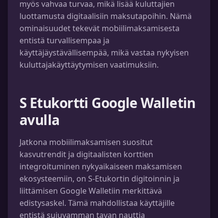
myös vahvaa turvaa, mikä lisää kuluttajien
luottamusta digitaalisiin maksutapoihin. Nämä
ominaisuudet tekevät mobiilimaksamisesta
entistä turvallisempaa ja
käyttäjäystävällisempää, mikä vastaa nykyisen
kuluttajakäyttäytymisen vaatimuksiin.
S Etukortti Google Walletin
avulla
Jatkona mobiilimaksamisen suositut
kasvutrendit ja digitaalisten korttien
integroituminen nykyaikaiseen maksamisen
ekosysteemiin, on S-Etukortin digitoinnin ja
liittämisen Google Walletiin merkittävä
edistysaskel. Tämä mahdollistaa käyttäjille
entistä sujuvamman tavan nauttia