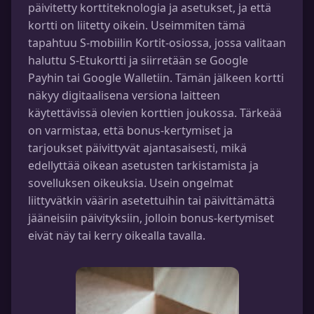
päivitetty korttiteknologia ja asetukset, ja että
kortti on liitetty oikein. Useimmiten tämä
tapahtuu S-mobiilin Kortit-osiossa, jossa valitaan
haluttu S-Etukortti ja siirretään se Google
Payhin tai Google Walletiin. Tämän jälkeen kortti
näkyy digitaalisena versiona laitteen
käytettävissä olevien korttien joukossa. Tärkeää
on varmistaa, että bonus-kertymiset ja
tarjoukset päivittyvät ajantasaisesti, mikä
edellyttää oikean asetusten tarkistamista ja
sovelluksen oikeuksia. Usein ongelmat
liittyvätkin väärin asetettuihin tai päivittämättä
jääneisiin päivityksiin, jolloin bonus-kertymiset
eivät näy tai kerry oikealla tavalla.