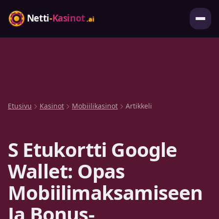
Etusivu
Kasinot
Mobiilikasinot
Artikkeli
S Etukortti Google
Wallet: Opas
Mobiilimaksamiseen
Ja Bonus-