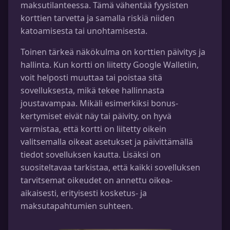
maksutilanteessa. Tämä vähentää fyysisten
korttien tarvetta ja samalla riskiä niiden
katoamisesta tai unohtamisesta.
Toinen tärkeä näkökulma on korttien päivitys ja
hallinta. Kun kortti on liitetty Google Walletiin,
voit helposti muuttaa tai poistaa sitä
sovelluksesta, mikä tekee hallinnasta
joustavampaa. Mikäli esimerkiksi bonus-
kertymiset eivät näy tai päivity, on hyvä
varmistaa, että kortti on liitetty oikein
valitsemalla oikeat asetukset ja päivittämällä
tiedot sovelluksen kautta. Lisäksi on
suositeltavaa tarkistaa, että kaikki sovelluksen
tarvitsemat oikeudet on annettu oikea-
aikaisesti, erityisesti kosketus- ja
maksutapahtumien suhteen.