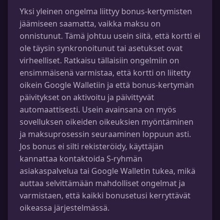
Yksi yleinen ongelma liittyy bonus-kertymisten
jäämiseen saamatta, vaikka maksu on
onnistunut. Tämä johtuu usein siitä, että kortti ei
ole täysin synkronoitunut tai asetukset ovat
virheelliset. Ratkaisu tällaisiin ongelmiin on
ensimmäisenä varmistaa, että kortti on liitetty
oikein Google Walletiin ja että bonus-kertymän
päivitykset on aktivoitu ja päivittyvät
automaattisesti. Usein avainsana on myös
sovelluksen oikeiden oikeuksien myöntäminen
ja maksuprosessin seuraaminen loppuun asti.
Jos bonus ei silti rekisteröidy, käyttäjän
kannattaa kontaktoida S-ryhmän
asiakaspalvelua tai Google Walletin tukea, mikä
auttaa selvittämään mahdolliset ongelmat ja
varmistaen, että kaikki bonusetusi kerryttävät
oikeassa järjestelmässä.