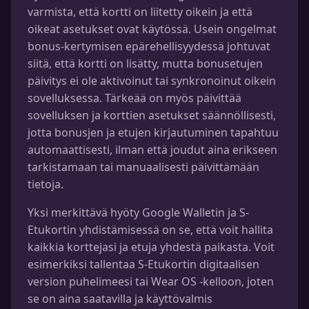
varmista, että kortti on liitetty oikein ja että
oikeat asetukset ovat käytössä. Usein ongelmat
bonus-kertymisen epärehellisyydessä johtuvat
siitä, että kortti on lisätty, mutta bonusetujen
päivitys ei ole aktivoinut tai synkronoinut oikein
sovelluksessa. Tärkeää on myös päivittää
sovelluksen ja korttien asetukset säännöllisesti,
jotta bonusjen ja etujen kirjautuminen tapahtuu
automaattisesti, ilman että joudut aina erikseen
tarkistamaan tai manuaalisesti päivittämään
tietoja.
Yksi merkittävä hyöty Google Walletin ja S-
Etukortin yhdistämisessä on se, että voit hallita
kaikkia korttejasi ja etuja yhdestä paikasta. Voit
esimerkiksi tallentaa S-Etukortin digitaalisen
version puhelimeesi tai Wear OS -kelloon, joten
se on aina saatavilla ja käyttövalmis