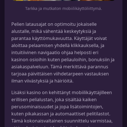
Tarkka ja mutkaton mobiilikäyttöliittymä.
Pelien latausajat on optimoitu jokaiselle
alustalle, mikä vähentää keskeytyksiä ja
parantaa käyttömukavuutta. Käyttäjät voivat
aloittaa pelaamisen yhdellä klikkauksella, ja
intuitiivinen navigaatio ohjaa helposti eri
kasinon osioihin kuten peliauloihin, bonuksiin ja
asiakaspalveluun. Tämä merkittävä parannus
tarjoaa päivittäisen viihdetarpeen vastauksen
ilman viivästyksiä ja häiriöitä.
Lisäksi kasino on kehittänyt mobiilikäyttäjilleen
erillisen pelialustan, joka sisältää kaiken
perusominaisuudet ja jopa lisätoimintojen,
kuten pikakassan ja automaattiset pelitilastot.
Tämä kokonaisvaltainen suunnittelu varmistaa,