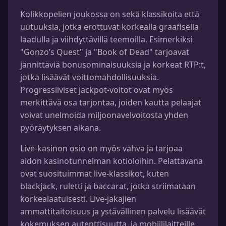
Kolikkopelien joukossa on sekä klassikoita että
uutuuksia, jotka erottuvat korkealla graafisella
laadulla ja viihdyttävillä teemoilla. Esimerkiksi
"Gonzo’s Quest" ja "Book of Dead" tarjoavat
jännittäviä bonusominaisuuksia ja korkeat RTP:t,
jotka lisäävät voittomahdollisuuksia.
Progressiiviset jackpot-voitot ovat myös
merkittävä osa tarjontaa, joiden kautta pelaajat
voivat unelmoida miljoonavelvoitosta yhden
pyöräytyksen aikana.
Live-kasinon osio on myös vahva ja tarjoaa
aidon kasinotunnelman kotioloihin. Pelattavana
ovat suosituimmat live-klassikot, kuten
blackjack, ruletti ja baccarat, jotka striimataan
korkealaatuisesti. Live-jakajien
ammattitaitoisuus ja ystävällinen palvelu lisäävät
kokemuksen autenttisuutta, ja mobiililaitteille