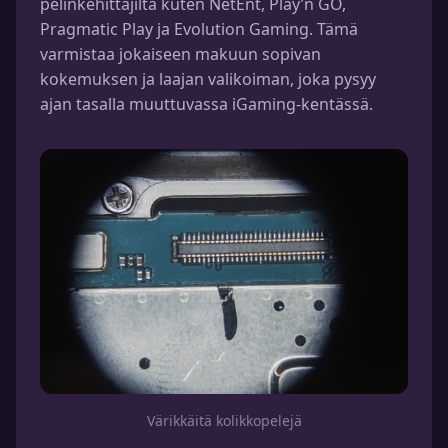
pelinkehittäjiltä kuten NetEnt, Play’n GO,
Pragmatic Play ja Evolution Gaming. Tämä
varmistaa jokaiseen makuun sopivan
kokemuksen ja laajan valikoiman, joka pysyy
ajan tasalla muuttuvassa iGaming-kentässä.
Värikkäitä kolikkopelejä