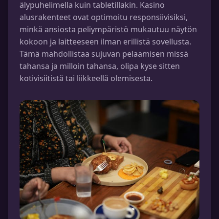
älypuhelimella kuin tabletillakin. Kasino
alusrakenteet ovat optimoitu responsiivisiksi,
minkä ansiosta peliympäristö mukautuu näytön
kokoon ja laitteeseen ilman erillistä sovellusta.
Tämä mahdollistaa sujuvan pelaamisen missä
tahansa ja milloin tahansa, olipa kyse sitten
kotivisiitistä tai liikkeellä olemisesta.