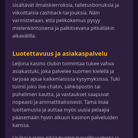
sisältävät ilmaiskierroksia, talletusbonuksia ja
viikoittaisia cashback-tarjouksia. Näin
varmistetaan, että pelikokemus pysyy
mielenkiintoisena ja palkitsevana pitkälläkin
aikavälillä.
Luotettavuus ja asiakaspalvelu
Leijona kasino clubin toimintaa tukee vahva
asiakastuki, joka palvelee suomen kielellä ja
tarjoaa apua kaikenlaisissa kysymyksissä. Tuki
toimii joko live-chatin, sähköpostin tai
puhelimen kautta, ja vastaukset saapuvat
nopeasti ja ammattitaitoisesti. Tämä lisää
luottamusta ja auttaa myös uusia pelaajia
pääsemään hyvin alkuun kasinon palveluiden
kanssa.
Lisäksi kasino pitää huolen turvallisuudesta ja