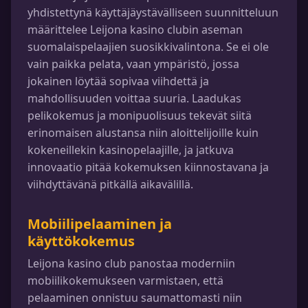
yhdistettynä käyttäjäystävälliseen suunnitteluun
määrittelee Leijona kasino clubin aseman
suomalaispelaajien suosikkivalintona. Se ei ole
vain paikka pelata, vaan ympäristö, jossa
jokainen löytää sopivaa viihdettä ja
mahdollisuuden voittaa suuria. Laadukas
pelikokemus ja monipuolisuus tekevät siitä
erinomaisen alustansa niin aloittelijoille kuin
kokeneillekin kasinopelaajille, ja jatkuva
innovaatio pitää kokemuksen kiinnostavana ja
viihdyttävänä pitkällä aikavälillä.
Mobiilipelaaminen ja
käyttökokemus
Leijona kasino club panostaa moderniin
mobiilikokemukseen varmistaen, että
pelaaminen onnistuu saumattomasti niin