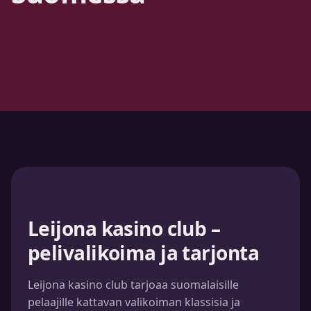
Leijona kasino club –
pelivalikoima ja tarjonta
Leijona kasino club tarjoaa suomalaisille
pelaajille kattavan valikoiman klassisia ja