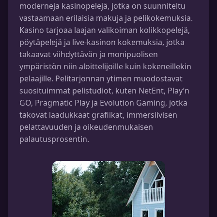
moderneja kasinopelejä, jotka on suunniteltu
vastaamaan erilaisia makuja ja pelikokemuksia.
Kasino tarjoaa laajan valikoiman kolikkopelejä,
pöytäpelejä ja live-kasinon kokemuksia, jotka
takaavat viihdyttävän ja monipuolisen
ympäristön niin aloittelijoille kuin kokeneillekin
pelaajille. Pelitarjonnan ytimen muodostavat
suosituimmat pelistudiot, kuten NetEnt, Play’n
GO, Pragmatic Play ja Evolution Gaming, jotka
takovat laadukkaat grafiikat, immersiivisen
pelattavuuden ja oikeudenmukaisen
palautusprosentin.