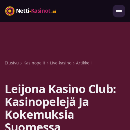
Etusivu
Kasinopelit
Live-kasino
Artikkeli
Leijona Kasino Club:
Kasinopelejä Ja
Kokemuksia
Suomessa