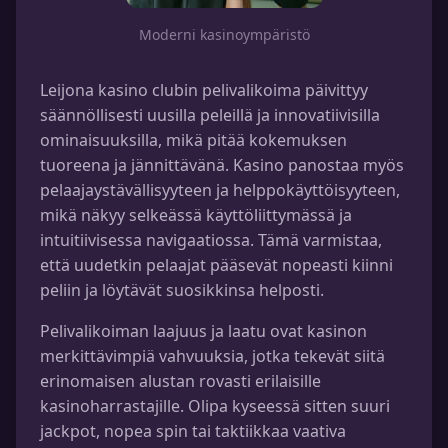
Moderni kasinoympäristö
Leijona kasino clubin pelivalikoima päivittyy
säännöllisesti uusilla peleillä ja innovatiivisilla
ominaisuuksilla, mikä pitää kokemuksen
tuoreena ja jännittävänä. Kasino panostaa myös
pelaajaystävällisyyteen ja helppokäyttöisyyteen,
mikä näkyy selkeässä käyttöliittymässä ja
intuitiivisessa navigaatiossa. Tämä varmistaa,
että uudetkin pelaajat pääsevät nopeasti kiinni
peliin ja löytävät suosikkinsa helposti.
Pelivalikoiman laajuus ja laatu ovat kasinon
merkittävimpiä vahvuuksia, jotka tekevät siitä
erinomaisen alustan rovasti erilaisille
kasinoharrastajille. Olipa kyseessä sitten suuri
jackpot, nopea spin tai taktiikkaa vaativa