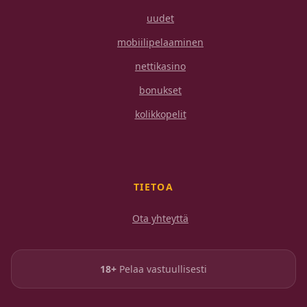
uudet
mobiilipelaaminen
nettikasino
bonukset
kolikkopelit
TIETOA
Ota yhteyttä
18+
Pelaa vastuullisesti