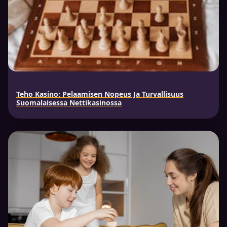
Teho Kasino: Pelaamisen Nopeus Ja Turvallisuus
Suomalaisessa Nettikasinossa