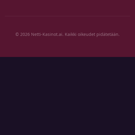
© 2026 Netti-Kasinot.ai. Kaikki oikeudet pidätetään.