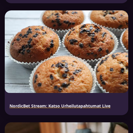
NordicBet Stream: Katso Urheilutapahtumat Live