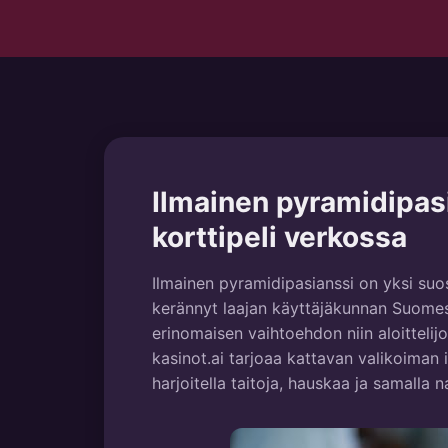
Ilmainen pyramidipas
korttipeli verkossa
Ilmainen pyramidipasianssi on yksi suos
kerännyt laajan käyttäjäkunnan Suomess
erinomaisen vaihtoehdon niin aloittelijoi
kasinot.ai tarjoaa kattavan valikoiman i
harjoitella taitoja, hauskaa ja samalla 