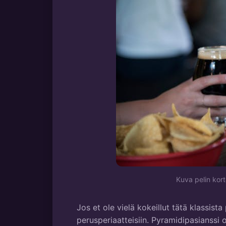
Kuva pelin kor
Jos et ole vielä kokeillut tätä klassist
perusperiaatteisiin. Pyramidipasianssi o