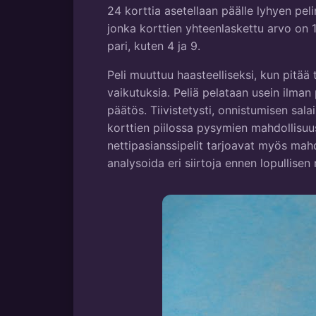
24 korttia asetellaan päälle lyhyen pel
jonka korttien yhteenlaskettu arvo on 1
pari, kuten 4 ja 9.
Peli muuttuu haasteelliseksi, kun pitää t
vaikutuksia. Peliä pelataan usein ilman 
päätös. Tiivistetysti, onnistumisen sal
korttien piilossa pysymien mahdollisuus 
nettipasianssipelit tarjoavat myös mahdo
analysoida eri siirtoja ennen lopullisen