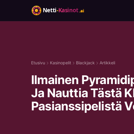
Etusivu
Kasinopelit
Blackjack
Artikkeli
Ilmainen Pyramidip
Ja Nauttia Tästä K
Pasianssipelistä 