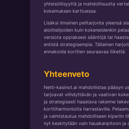
yhteisöllisyyttä ja mahdollisuutta vert
kokemuksen karttuessa.
Lisäksi ilmainen pelitarjonta yleensä sis
aloittelijoiden kuin kokeneidenkin pelaa
versiota oppiaksesi sääntöjä tai haastaa
entistä strategisempia. Tällainen harjoi
ennakoida korttien seuraavaa liikettä.
Yhteenveto
Netti-kasinot.ai mahdollistaa pääsyn use
tarjoavat viihdyttävän ja vaativan kok
ja strategisesti haastava rakenne tekevä
korttiharmonioita harrastaville. Pelaam
ja valmistautua mahdolliseen kiperiin t
nyt keskitytään vain hauskanpitoon ja