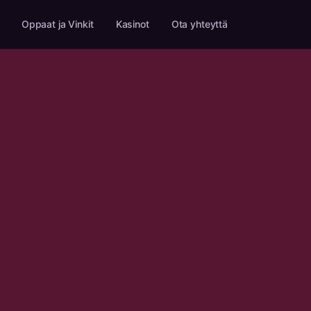
Oppaat ja Vinkit
Kasinot
Ota yhteyttä