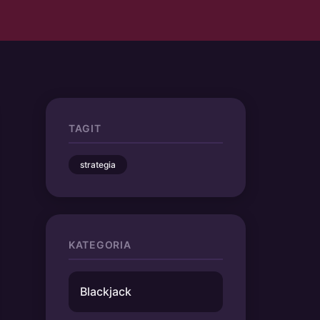
TAGIT
strategia
KATEGORIA
Blackjack