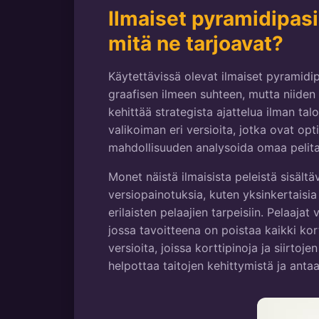
Ilmaiset pyramidipasi
mitä ne tarjoavat?
Käytettävissä olevat ilmaiset pyramidip
graafisen ilmeen suhteen, mutta niiden 
kehittää strategista ajattelua ilman talo
valikoiman eri versioita, jotka ovat o
mahdollisuuden analysoida omaa pelitak
Monet näistä ilmaisista peleistä sisältäv
versiopainotuksia, kuten yksinkertaisi
erilaisten pelaajien tarpeisiin. Pelaajat
jossa tavoitteena on poistaa kaikki ko
versioita, joissa korttipinoja ja siirt
helpottaa taitojen kehittymistä ja antaa