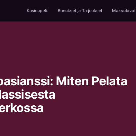
Kasinopelit
Bonukset ja Tarjoukset
Maksutavat
asianssi: Miten Pelata
lassisesta
Verkossa