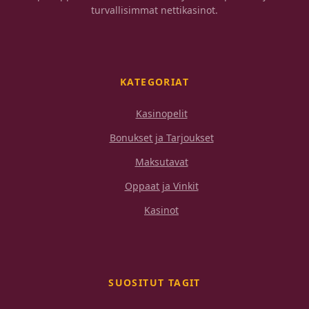
turvallisimmat nettikasinot.
KATEGORIAT
Kasinopelit
Bonukset ja Tarjoukset
Maksutavat
Oppaat ja Vinkit
Kasinot
SUOSITUT TAGIT