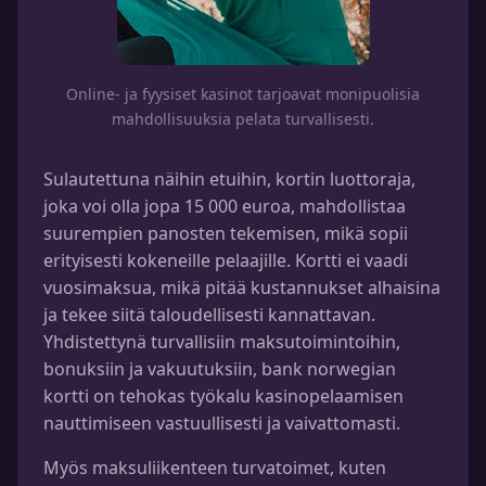
Online- ja fyysiset kasinot tarjoavat monipuolisia
mahdollisuuksia pelata turvallisesti.
Sulautettuna näihin etuihin, kortin luottoraja,
joka voi olla jopa 15 000 euroa, mahdollistaa
suurempien panosten tekemisen, mikä sopii
erityisesti kokeneille pelaajille. Kortti ei vaadi
vuosimaksua, mikä pitää kustannukset alhaisina
ja tekee siitä taloudellisesti kannattavan.
Yhdistettynä turvallisiin maksutoimintoihin,
bonuksiin ja vakuutuksiin, bank norwegian
kortti on tehokas työkalu kasinopelaamisen
nauttimiseen vastuullisesti ja vaivattomasti.
Myös maksuliikenteen turvatoimet, kuten