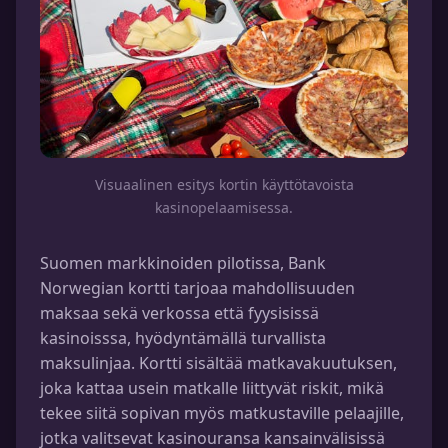
Visuaalinen esitys kortin käyttötavoista
kasinopelaamisessa.
Suomen markkinoiden pilotissa, Bank
Norwegian kortti tarjoaa mahdollisuuden
maksaa sekä verkossa että fyysisissä
kasinoisssa, hyödyntämällä turvallista
maksulinjaa. Kortti sisältää matkavakuutuksen,
joka kattaa usein matkalle liittyvät riskit, mikä
tekee siitä sopivan myös matkustaville pelaajille,
jotka valitsevat kasinouransa kansainvälisissä