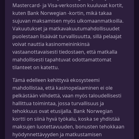
Mastercard- ja Visa-verkostoon kuuluvat kortit,
kuten Bank Norwegian -kortin, mikä takaa
sujuvan maksamisen myös ulkomaanmatkoilla.
Vakuutukset ja matkavakuutumahdollisuudet
puolestaan lisäävät turvallisuutta, sillä pelaajat
voivat nauttia kasinomeininkinsä
vastaanottavaisesti tiedostaen, että matkalla
mahdollisesti tapahtuvat odottamattomat
tilanteet on katettu.
Tämä edelleen kehittyvä ekosysteemi
mahdollistaa, että kasinopelaaminen ei ole
pelkästään viihdettä, vaan myös taloudellisesti
hallittua toimintaa, jossa turvallisuus ja
tehokkuus ovat etusijalla. Bank Norwegian
kortti on siinä hyvä työkalu, koska se yhdistää
maksujen luotettavuuden, bonusten tehokkaan
hyödynnettävyyden ja matkustamisen