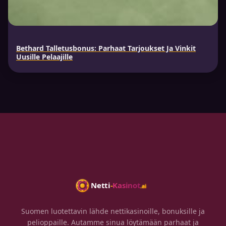
Bethard Talletusbonus: Parhaat Tarjoukset Ja Vinkit
Uusille Pelaajille
Suomen luotettavin lähde nettikasinoille, bonuksille ja
pelioppaille. Autamme sinua löytämään parhaat ja