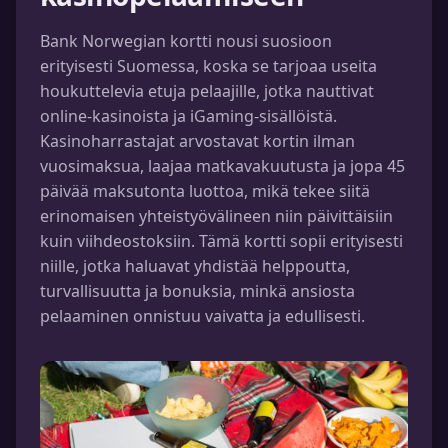
Bank Norwegian kortti nousi suosioon
erityisesti Suomessa, koska se tarjoaa useita
houkuttelevia etuja pelaajille, jotka nauttivat
online-kasinoista ja iGaming-sisällöistä.
Kasinoharrastajat arvostavat kortin ilman
vuosimaksua, laajaa matkavakuutusta ja jopa 45
päivää maksutonta luottoa, mikä tekee siitä
erinomaisen yhteistyövälineen niin päivittäisiin
kuin viihdeostoksiin. Tämä kortti sopii erityisesti
niille, jotka haluavat yhdistää helppoutta,
turvallisuutta ja bonuksia, minkä ansiosta
pelaaminen onnistuu vaivatta ja edullisesti.