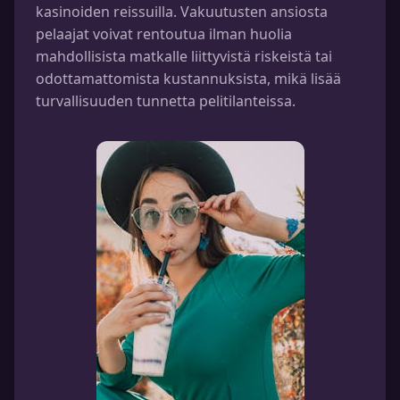
kasinoiden reissuilla. Vakuutusten ansiosta
pelaajat voivat rentoutua ilman huolia
mahdollisista matkalle liittyvistä riskeistä tai
odottamattomista kustannuksista, mikä lisää
turvallisuuden tunnetta pelitilanteissa.