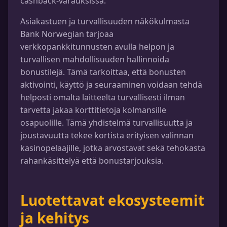
cashback-varauksissa.
Asiakastuen ja turvallisuuden näkökulmasta
Bank Norwegian tarjoaa
verkkopankkitunnusten avulla helpon ja
turvallisen mahdollisuuden hallinnoida
bonustilejä. Tämä tarkoittaa, että bonusten
aktivointi, käyttö ja seuraaminen voidaan tehdä
helposti omalta laitteelta turvallisesti ilman
tarvetta jakaa korttitietoja kolmansille
osapuolille. Tämä yhdistelmä turvallisuutta ja
joustavuutta tekee kortista erityisen valinnan
kasinopelaajille, jotka arvostavat sekä tehokasta
rahankäsittelyä että bonustarjouksia.
Luotettavat ekosysteemit
ja kehitys