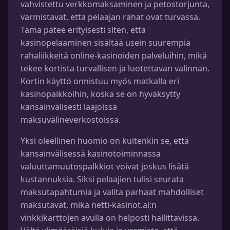
vahvistettu verkkomaksaminen ja petostorjunta,
varmistavat, että pelaajan rahat ovat turvassa.
Tämä pätee erityisesti siten, että
kasinopelaaminen sisältää usein suurempia
rahaliikkeitä online-kasinoiden palveluihin, mikä
tekee kortista turvallisen ja luotettavan valinnan.
Kortin käyttö onnistuu myös matkalla eri
kasinopaikkoihin, koska se on hyväksytty
kansainvälisesti laajoissa
maksuvälineverkostoissa.
Yksi oleellinen huomio on kuitenkin se, että
kansainvälisessä kasinotoiminnassa
valuuttamuutospalkkiot voivat joskus lisätä
kustannuksia. Siksi pelaajien tulisi seurata
maksutapahtumia ja valita parhaat mahdolliset
maksutavat, mikä netti-kasinot.ai:n
vinkkikarttojen avulla on helposti hallittavissa.