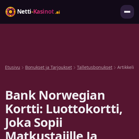
Etusivu
Bonukset ja Tarjoukset
Talletusbonukset
Artikkeli
Bank Norwegian
Kortti: Luottokortti,
Joka Sopii
Matkustajille Ja