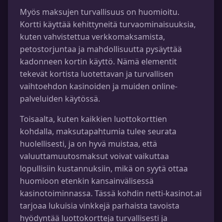
Myös maksujen turvallisuus on huomioitu.
Kortti käyttää kehittyneitä turvaominaisuuksia,
kuten vahvistettua verkkomaksamista,
petostorjuntaa ja mahdollisuutta pysäyttää
kadonneen kortin käyttö. Nämä elementit
tekevät kortista luotettavan ja turvallisen
vaihtoehdon kasinoiden ja muiden online-
palveluiden käytössä.
Toisaalta, kuten kaikkien luottokorttien
kohdalla, maksutapahtumia tulee seurata
huolellisesti, ja on hyvä muistaa, että
valuuttamuutosmaksut voivat vaikuttaa
lopullisiin kustannuksiin, mikä on syytä ottaa
huomioon etenkin kansainvälisessä
kasinotoiminnassa. Tässä kohdin netti-kasinot.ai
tarjoaa lukuisia vinkkejä parhaista tavoista
hyödyntää luottokortteja turvallisesti ja