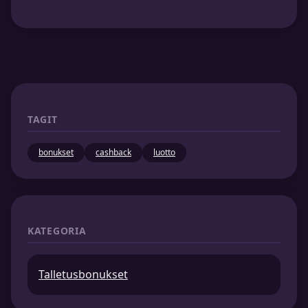
TAGIT
bonukset
cashback
luotto
KATEGORIA
Talletusbonukset