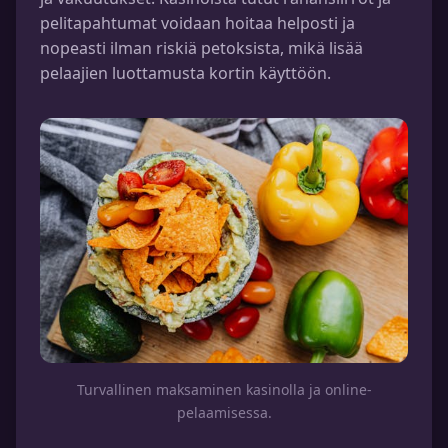
pelitapahtumat voidaan hoitaa helposti ja
nopeasti ilman riskiä petoksista, mikä lisää
pelaajien luottamusta kortin käyttöön.
Turvallinen maksaminen kasinolla ja online-
pelaamisessa.