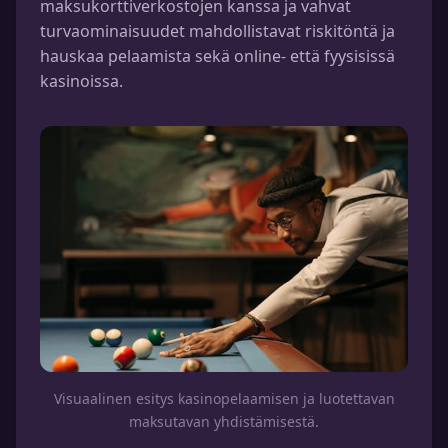
maksukorttiverkostojen kanssa ja vahvat
turvaominaisuudet mahdollistavat riskitöntä ja
hauskaa pelaamista sekä online- että fyysisissä
kasinoissa.
Visuaalinen esitys kasinopelaamisen ja luotettavan
maksutavan yhdistämisestä.