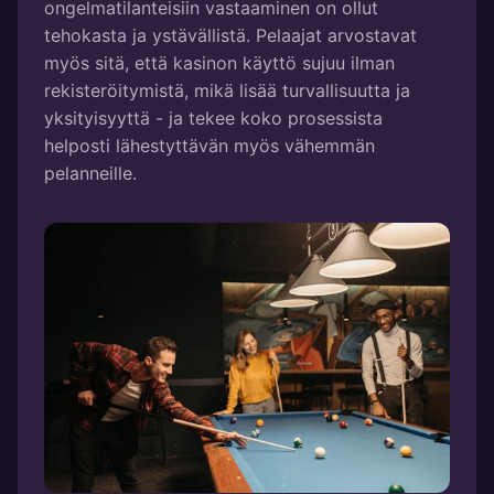
ongelmatilanteisiin vastaaminen on ollut
tehokasta ja ystävällistä. Pelaajat arvostavat
myös sitä, että kasinon käyttö sujuu ilman
rekisteröitymistä, mikä lisää turvallisuutta ja
yksityisyyttä - ja tekee koko prosessista
helposti lähestyttävän myös vähemmän
pelanneille.