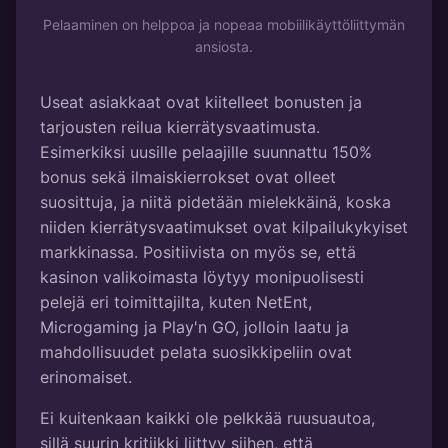
Pelaaminen on helppoa ja nopeaa mobiilikäyttöliittymän
ansiosta.
Useat asiakkaat ovat kiitelleet bonusten ja
tarjousten reilua kierrätysvaatimusta.
Esimerkiksi uusille pelaajille suunnattu 150%
bonus sekä ilmaiskierrokset ovat olleet
suosittuja, ja niitä pidetään mielekkäinä, koska
niiden kierrätysvaatimukset ovat kilpailukykyiset
markkinassa. Positiivista on myös se, että
kasinon valikoimasta löytyy monipuolisesti
pelejä eri toimittajilta, kuten NetEnt,
Microgaming ja Play'n GO, jolloin laatu ja
mahdollisuudet pelata suosikkipeliin ovat
erinomaiset.
Ei kuitenkaan kaikki ole pelkkää ruusuautoa,
sillä suurin kritiikki liittyy siihen, että