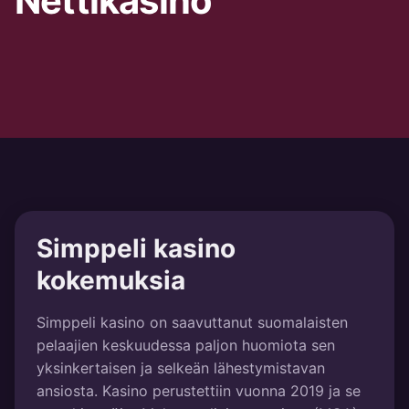
Nettikasino
Simppeli kasino
kokemuksia
Simppeli kasino on saavuttanut suomalaisten
pelaajien keskuudessa paljon huomiota sen
yksinkertaisen ja selkeän lähestymistavan
ansiosta. Kasino perustettiin vuonna 2019 ja se