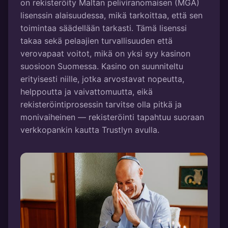
on rekisteröity Maltan peliviranomaisen (MGA)
lisenssin alaisuudessa, mikä tarkoittaa, että sen
toimintaa säädellään tarkasti. Tämä lisenssi
takaa sekä pelaajien turvallisuuden että
verovapaat voitot, mikä on yksi syy kasinon
suosioon Suomessa. Kasino on suunniteltu
erityisesti niille, jotka arvostavat nopeutta,
helppoutta ja vaivattomuutta, eikä
rekisteröintiprosessin tarvitse olla pitkä ja
monivaiheinen — rekisteröinti tapahtuu suoraan
verkkopankin kautta Trustlyn avulla.