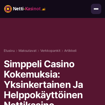
Etusivu
Maksutavat
Verkkopankit
Artikkeli
Simppeli Casino
Kokemuksia:
Yksinkertainen Ja
Helppokäyttöinen