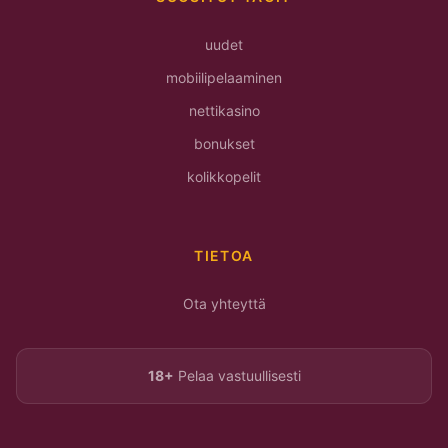
uudet
mobiilipelaaminen
nettikasino
bonukset
kolikkopelit
TIETOA
Ota yhteyttä
18+
Pelaa vastuullisesti