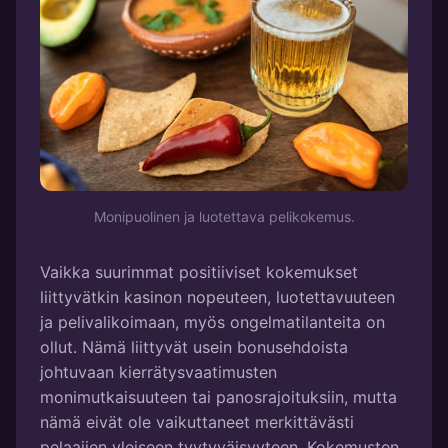
Monipuolinen ja luotettava pelikokemus.
Vaikka suurimmat positiiviset kokemukset
liittyvätkin kasinon nopeuteen, luotettavuuteen
ja pelivalikoimaan, myös ongelmatilanteita on
ollut. Nämä liittyvät usein bonusehdoista
johtuvaan kierrätysvaatimusten
monimutkaisuuteen tai panosrajoituksiin, mutta
nämä eivät ole vaikuttaneet merkittävästi
pelaajien yleiseen tyytyväisyyteen. Kokemusten