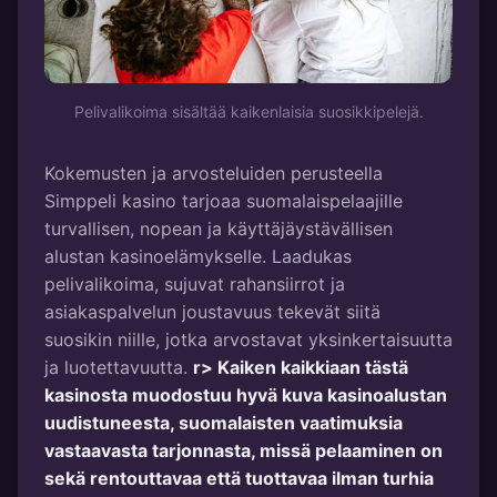
Pelivalikoima sisältää kaikenlaisia suosikkipelejä.
Kokemusten ja arvosteluiden perusteella
Simppeli kasino tarjoaa suomalaispelaajille
turvallisen, nopean ja käyttäjäystävällisen
alustan kasinoelämykselle. Laadukas
pelivalikoima, sujuvat rahansiirrot ja
asiakaspalvelun joustavuus tekevät siitä
suosikin niille, jotka arvostavat yksinkertaisuutta
ja luotettavuutta.
r> Kaiken kaikkiaan tästä
kasinosta muodostuu hyvä kuva kasinoalustan
uudistuneesta, suomalaisten vaatimuksia
vastaavasta tarjonnasta, missä pelaaminen on
sekä rentouttavaa että tuottavaa ilman turhia