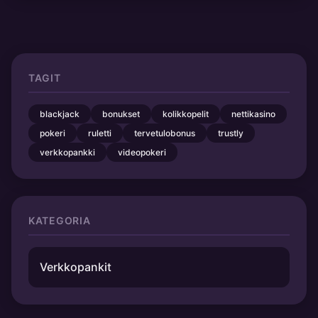
TAGIT
blackjack
bonukset
kolikkopelit
nettikasino
pokeri
ruletti
tervetulobonus
trustly
verkkopankki
videopokeri
KATEGORIA
Verkkopankit