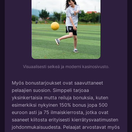
Visuaalisesti selkeä ja moderni kasinosivusto.
Myös bonustarjoukset ovat saavuttaneet
pelaajien suosion. Simppeli tarjoaa
yksinkertaisia mutta reiluja bonuksia, kuten
esimerkiksi nykyinen 150% bonus jopa 500
euroon asti ja 75 ilmaiskierrosta, jotka ovat
saaneet kiitosta erityisesti kierrätysvaatimusten
johdonmukaisuudesta. Pelaajat arvostavat myös