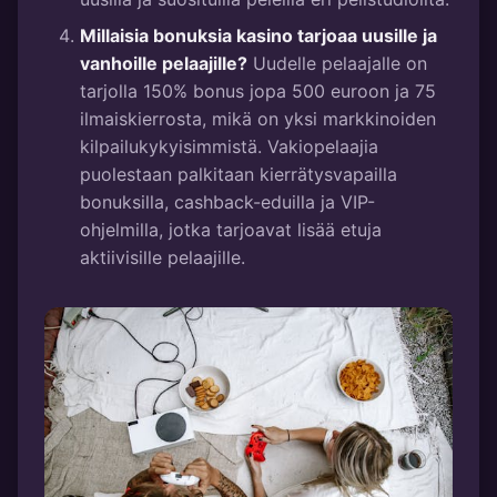
Millaisia bonuksia kasino tarjoaa uusille ja
vanhoille pelaajille?
Uudelle pelaajalle on
tarjolla 150% bonus jopa 500 euroon ja 75
ilmaiskierrosta, mikä on yksi markkinoiden
kilpailukykyisimmistä. Vakiopelaajia
puolestaan palkitaan kierrätysvapailla
bonuksilla, cashback-eduilla ja VIP-
ohjelmilla, jotka tarjoavat lisää etuja
aktiivisille pelaajille.