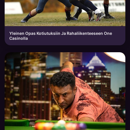
Yleinen Opas Kotiutuksiin Ja Rahaliikenteeseen One
Casinolla