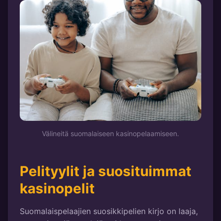
Välineitä suomalaiseen kasinopelaamiseen.
Pelityylit ja suosituimmat
kasinopelit
Suomalaispelaajien suosikkipelien kirjo on laaja,