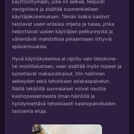
käyttöliittymään, joka on selkeä, helposti
navigoitava ja sisältää suomenkielisen
käyttäjäkokemuksen. Tämän lisäksi kasinot
tarjoavat usein erilaisia ohjeita ja tukea, jotka
helpottavat uusien käyttäjien pelikynnystä ja
vähentävät mahdollisia pelaamiseen liittyviä
epävarmuuksia.
Hyvä käyttökokemus ei rajoitu vain tietokone-
tai mobiilialustaan, vaan sisältää myös nopeat ja
luotettavat maksuratkaisut, tilin hallinnan
selkeyden sekä tehokkaan asiakaspalvelun.
Näillä tekijöillä suomalaiset voivat nauttia
kasinopelaamisesta ilman häiriöitä ja
hyödynnettävä tehokkaasti kasinopalveluiden
tarjoamia etuja.