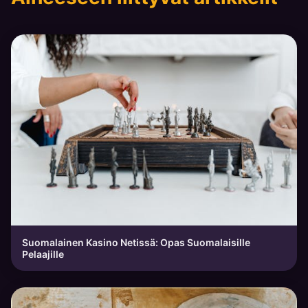
Suomalainen Kasino Netissä: Opas Suomalaisille
Pelaajille