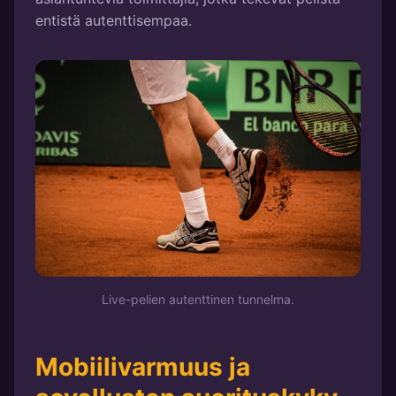
entistä autenttisempaa.
Live-pelien autenttinen tunnelma.
Mobiilivarmuus ja