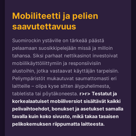
Mobiliteetti ja pelien
saavutettavuus
Suomirockin ystäville on tärkeää päästä
pelaamaan suosikkipelejään missä ja milloin
tahansa. Siksi parhaat nettikasinot investoivat
mobiilikäyttöliittymiin ja responsiivisiin
alustoihin, jotka vastaavat käyttäjän tarpeisiin.
Peliympäristöt mukautuvat saumattomasti eri
laitteille – olipa kyse sitten älypuhelimesta,
tabletista tai pöytäkoneesta.
r>
r> Testatut ja
korkealaatuiset mobiiliversiot sisältävät kaikki
pelivaihtoehdot, bonukset ja asetukset samalla
tavalla kuin koko sivusto, mikä takaa tasaisen
pelikokemuksen riippumatta laitteesta.