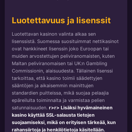
Luotettavuus ja lisenssit
Luotettavan kasinon valinta alkaa sen
lisenssistä. Suomessa suosituimmat nettikasinot
ovat hankkineet lisenssin joko Euroopan tai
muiden arvostettujen peliviranomaisten, kuten
Maltan peliviranomaisen tai UK:n Gambling
Commissionin, alaisuudesta. Tällainen lisenssi
tarkoittaa, että kasino toimii säädettyjen
sääntöjen ja aikaisemmin mainittujen
standardien puitteissa, mikä suojaa pelaajia
epäreilulta toiminnalta ja varmistaa pelien
satunnaisuuden.
r>
r> Lisäksi hyvämaineinen
kasino käyttää SSL-salausta tietojen
suojaamiseksi, mikä on erityisen tärkeää, kun
rahansiirtoja ja henkilötietoja käsitellään.