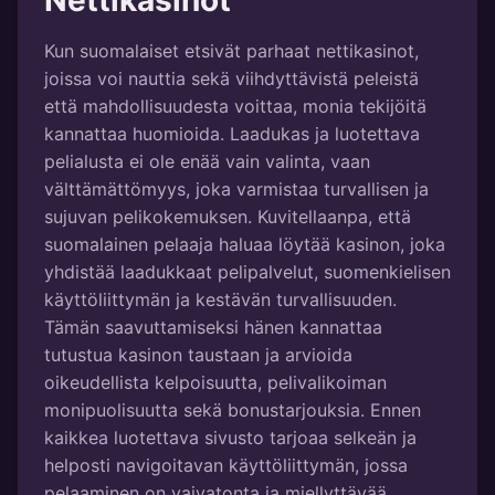
Nettikasinot
Kun suomalaiset etsivät parhaat nettikasinot,
joissa voi nauttia sekä viihdyttävistä peleistä
että mahdollisuudesta voittaa, monia tekijöitä
kannattaa huomioida. Laadukas ja luotettava
pelialusta ei ole enää vain valinta, vaan
välttämättömyys, joka varmistaa turvallisen ja
sujuvan pelikokemuksen. Kuvitellaanpa, että
suomalainen pelaaja haluaa löytää kasinon, joka
yhdistää laadukkaat pelipalvelut, suomenkielisen
käyttöliittymän ja kestävän turvallisuuden.
Tämän saavuttamiseksi hänen kannattaa
tutustua kasinon taustaan ja arvioida
oikeudellista kelpoisuutta, pelivalikoiman
monipuolisuutta sekä bonustarjouksia. Ennen
kaikkea luotettava sivusto tarjoaa selkeän ja
helposti navigoitavan käyttöliittymän, jossa
pelaaminen on vaivatonta ja miellyttävää.