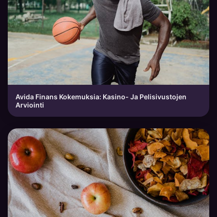
Avida Finans Kokemuksia: Kasino- Ja Pelisivustojen
Arviointi