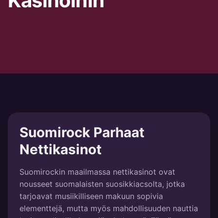
Kasinoihin
Suomirock Parhaat
Nettikasinot
Suomirockin maailmassa nettikasinot ovat
nousseet suomalaisten suosikkiacsolta, jotka
tarjoavat musiikilliseen makuun sopivia
elementtejä, mutta myös mahdollisuuden nauttia