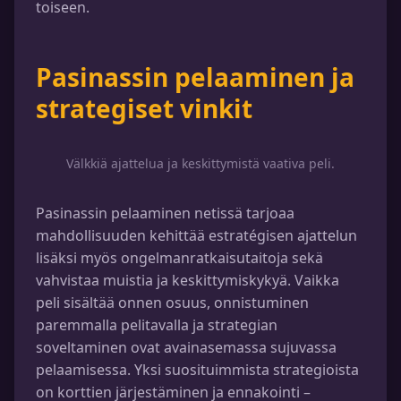
toiseen.
Pasinassin pelaaminen ja
strategiset vinkit
Välkkiä ajattelua ja keskittymistä vaativa peli.
Pasinassin pelaaminen netissä tarjoaa
mahdollisuuden kehittää estratégisen ajattelun
lisäksi myös ongelmanratkaisutaitoja sekä
vahvistaa muistia ja keskittymiskykyä. Vaikka
peli sisältää onnen osuus, onnistuminen
paremmalla pelitavalla ja strategian
soveltaminen ovat avainasemassa sujuvassa
pelaamisessa. Yksi suosituimmista strategioista
on korttien järjestäminen ja ennakointi –