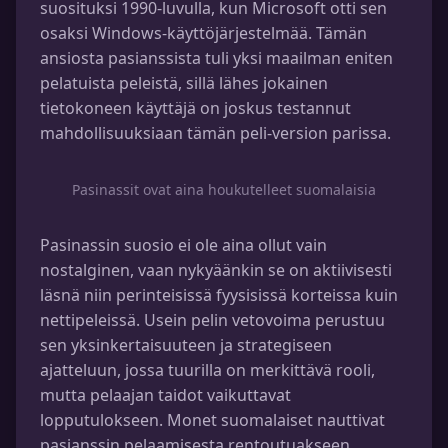
suosituksi 1990-luvulla, kun Microsoft otti sen
osaksi Windows-käyttöjärjestelmää. Tämän
ansiosta pasianssista tuli yksi maailman eniten
pelatuista peleistä, sillä lähes jokainen
tietokoneen käyttäjä on joskus testannut
mahdollisuuksiaan tämän peli-version parissa.
Pasinassit ovat aina houkutelleet suomalaisia
Pasinassin suosio ei ole aina ollut vain
nostalginen, vaan nykyäänkin se on aktiivisesti
läsnä niin perinteisissä fyysisissä korteissa kuin
nettipeleissä. Usein pelin vetovoima perustuu
sen yksinkertaisuuteen ja strategiseen
ajatteluun, jossa tuurilla on merkittävä rooli,
mutta pelaajan taidot vaikuttavat
lopputulokseen. Monet suomalaiset nauttivat
pasianssin pelaamisesta rentoutuakseen,