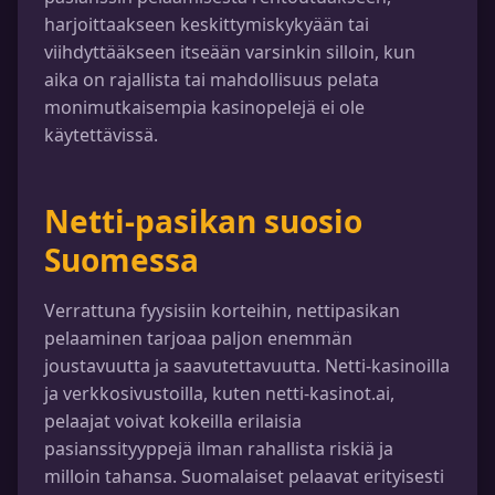
harjoittaakseen keskittymiskykyään tai
viihdyttääkseen itseään varsinkin silloin, kun
aika on rajallista tai mahdollisuus pelata
monimutkaisempia kasinopelejä ei ole
käytettävissä.
Netti-pasikan suosio
Suomessa
Verrattuna fyysisiin korteihin, nettipasikan
pelaaminen tarjoaa paljon enemmän
joustavuutta ja saavutettavuutta. Netti-kasinoilla
ja verkkosivustoilla, kuten netti-kasinot.ai,
pelaajat voivat kokeilla erilaisia
pasianssityyppejä ilman rahallista riskiä ja
milloin tahansa. Suomalaiset pelaavat erityisesti