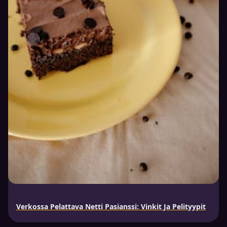
Verkossa Pelattava Netti Pasianssi: Vinkit Ja Pelityypit