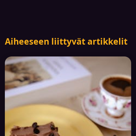
Aiheeseen liittyvät artikkelit