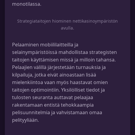
monotilassa.
Strategiataitojen hiominen nettikasinoympäristön
avulla.
Pelaaminen mobiililaitteilla ja
selainympäristöissä mahdollistaa strategisten
taitojen käyttämisen missä ja milloin tahansa.
Pelaajien välillä järjestetään turnauksia ja
kilpailuja, jotka eivät ainoastaan lisää
mielenkiintoa vaan myös haastavat omien
taitojen optimointiin. Yksilölliset tiedot ja
tulosten seuranta auttavat pelaajaa
rakentamaan entistä tehokkaampia
pelisuunnitelmia ja vahvistamaan omaa
pelityyliään.