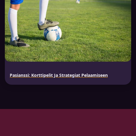
Pasianssi: Korttipelit Ja Strategiat Pelaamiseen