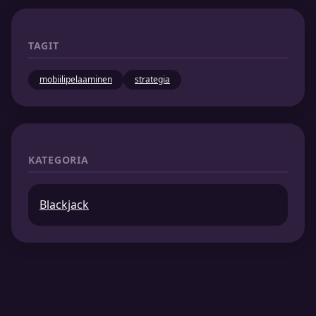
TAGIT
mobiilipelaaminen
strategia
KATEGORIA
Blackjack