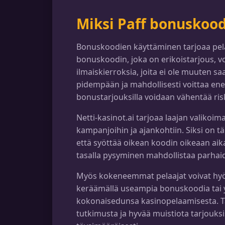
Miksi Paff bonuskoodi
Bonuskoodien käyttäminen tarjoaa pelaaj
bonuskoodin, joka on erikoistarjous, 
ilmaiskierroksia, joita ei ole muuten saa
pidempään ja mahdollisesti voittaa ene
bonustarjouksilla voidaan vähentää riski
Netti-kasinot.ai tarjoaa laajan valikoim
kampanjoihin ja ajankohtiin. Siksi on tä
että syöttää oikean koodin oikeaan aik
tasalla pysyminen mahdollistaa parhai
Myös kokeneemmat pelaajat voivat hyö
keräämällä useampia bonuskoodia tai yh
kokonaisedunsa kasinopelaamisesta. Täl
tutkimusta ja hyvää muistiota tarjouks