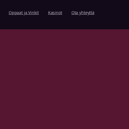
Oppaat ja Vinkit
Kasinot
Ota yhteyttä