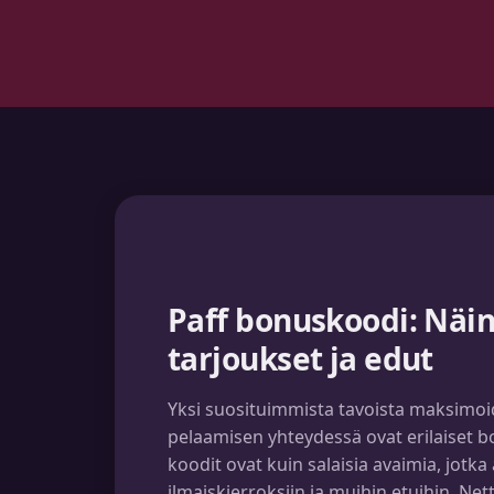
Paff bonuskoodi: Näi
tarjoukset ja edut
Yksi suosituimmista tavoista maksimo
pelaamisen yhteydessä ovat erilaiset b
koodit ovat kuin salaisia avaimia, jotka
ilmaiskierroksiin ja muihin etuihin. Net