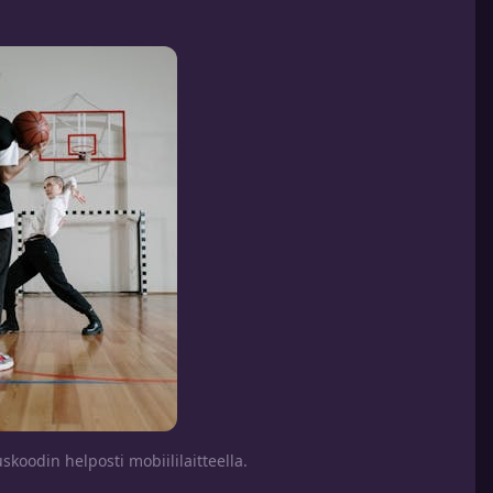
skoodin helposti mobiililaitteella.