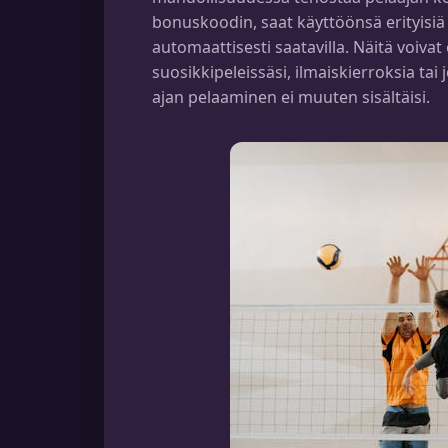
bonuskoodin, saat käyttöönsä erityisiä et
automaattisesti saatavilla. Näitä voivat
suosikkipeleissäsi, ilmaiskierroksia tai 
ajan pelaaminen ei muuten sisältäisi.