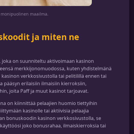
n monipuolinen maailma.
skoodit ja miten ne
, joka on suunniteltu aktivoimaan kasinon
i yleensä merkkijonomuodossa, kuten yhdistelmänä
 kasinon verkkosivustolla tai pelitilillä ennen tai
pääsyn erilaisiin ilmaisiin kierroksiin,
n, joita Paff ja muut kasinot tarjoavat.
 on kiinnittää pelaajien huomio tiettyihin
iittymään kasinolle tai aktiivisia pelaajia
an bonuskoodin kasinon verkkosivustolla, se
aat käyttöösi joko bonusrahaa, ilmaiskierroksia tai