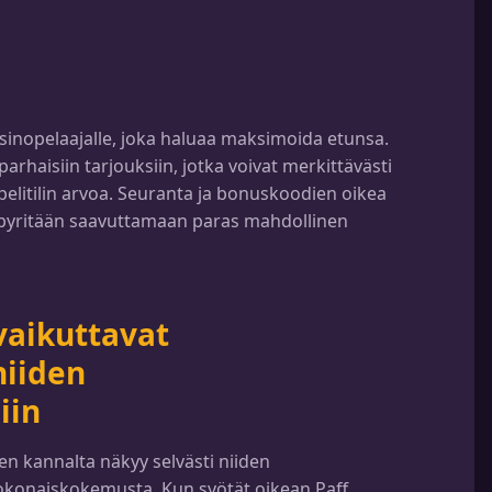
sinopelaajalle, joka haluaa maksimoida etunsa.
arhaisiin tarjouksiin, jotka voivat merkittävästi
pelitilin arvoa. Seuranta ja bonuskoodien oikea
pyritään saavuttamaan paras mahdollinen
vaikuttavat
niiden
iin
n kannalta näkyy selvästi niiden
okonaiskokemusta. Kun syötät oikean Paff