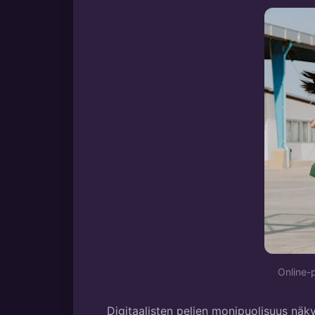
Online-
Digitaalisten pelien monipuolisuus nä