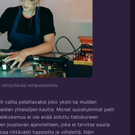
a viihdyttävää nettipelaamista.
it valita pelattavaksi joko yksin tai muiden
neiden yhteisöjen kautta. Monet suosituimmat pelit
pelikokemus ei ole enää sidottu tietokoneen
en joustavan ajanvietteen, joka ei tarvitse suuria
aa riittävästi haastetta ja viihdettä. Näin