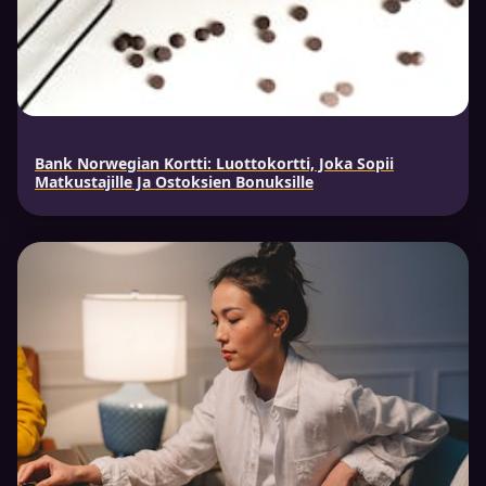
Bank Norwegian Kortti: Luottokortti, Joka Sopii
Matkustajille Ja Ostoksien Bonuksille