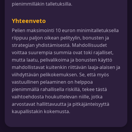
pienimmilläkin talletuksilla.
Yhteenveto
Pelien maksimointi 10 euron minimitalletuksella
riippuu paljon oikean pelityylin, bonusten ja
strategian yhdistämisestä. Mahdollisuudet
voittaa suurempia summia ovat toki rajalliset,
mutta laatu, pelivalikoima ja bonusten käyttö
mahdollistavat kuitenkin riittävän laaja-alaisen ja
viihdyttävän pelikokemuksen. Se, että myös
vastuullinen pelaaminen on helppoa
pienimmällä rahallisella riskillä, tekee tästä
vaihtoehdosta houkuttelevan niille, jotka
arvostavat hallittavuutta ja pitkäjänteisyyttä
kaupallistakin kokemusta.