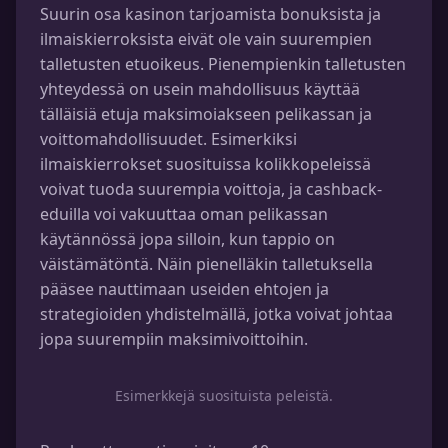
Suurin osa kasinon tarjoamista bonuksista ja
ilmaiskierroksista eivät ole vain suurempien
talletusten etuoikeus. Pienempienkin talletusten
yhteydessä on usein mahdollisuus käyttää
tälläisiä etuja maksimoiakseen pelikassan ja
voittomahdollisuudet. Esimerkiksi
ilmaiskierrokset suosituissa kolikkopeleissä
voivat tuoda suurempia voittoja, ja cashback-
eduilla voi vakuuttaa oman pelikassan
käytännössä jopa silloin, kun tappio on
väistämätöntä. Näin pienelläkin talletuksella
pääsee nauttimaan useiden ehtojen ja
strategioiden yhdistelmällä, jotka voivat johtaa
jopa suurempiin maksimivoittoihin.
Esimerkkejä suosituista peleistä.