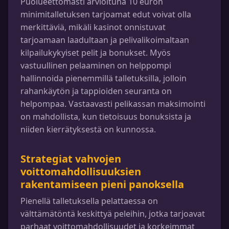
Puolueettomasti arvioituna 10 euron
minimitalletuksen tarjoamat edut voivat olla
merkittäviä, mikäli kasinot onnistuvat
tarjoamaan laadultaan ja pelivalikoimaltaan
kilpailukykyiset pelit ja bonukset. Myös
vastuullinen pelaaminen on helppompi
hallinnoida pienemmillä talletuksilla, jolloin
rahankäytön ja tappioiden seuranta on
helpompaa. Vastaavasti pelikassan maksimointi
on mahdollista, kun tietoisuus bonuksista ja
niiden kierrätyksestä on kunnossa.
Strategiat vahvojen
voittomahdollisuuksien
rakentamiseen pieni panoksella
Pienellä talletuksella pelattaessa on
välttämätöntä keskittyä peleihin, jotka tarjoavat
parhaat voittomahdollisuudet ja korkeimmat