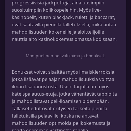
progressiivisia jackpotteja, aina uusimpiin
suosituimpiin kolikkopeleihin. Myös live-
kasinopelit, kuten blackjack, ruletti ja baccarat,
ovat saatavilla pienellä talletuksella, mikä antaa
mahdollisuuden kokeneille ja aloittelijoille
nauttia aito kasinokokemus omassa kodissaan.
Monipuolinen pelivalikoima ja bonukset.
Bonukset voivat sisältää myös ilmaiskierroksia,
jotka lisäävät pelaajan mahdollisuuksia voittaa
ilman lisäpanostusta. Usein tarjolla on myös
käteispalautus-etuja, jotka vähentävät tappioita
ja mahdollistavat peli-iloamisen pidempään.
Tällaiset edut ovat erityisen tärkeitä pienillä
talletuksilla pelaaville, koska ne antavat
mahdollisuuden optimoida pelikokemusta ja
saada enemmän vastinetta rahalle.