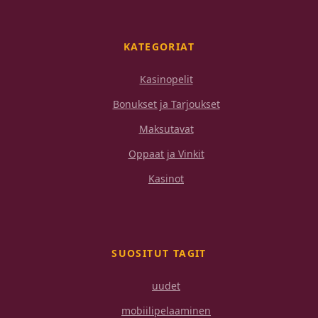
KATEGORIAT
Kasinopelit
Bonukset ja Tarjoukset
Maksutavat
Oppaat ja Vinkit
Kasinot
SUOSITUT TAGIT
uudet
mobiilipelaaminen