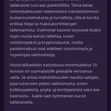
talletukset suoraan pankkitililtä. Tämä tekee
minimitalletusten tekemisestä mahdollisimman
kustannustehokasta ja turvallista, sillä ei tarvita
erillisiä tilejä tai maksukorttitietojen
tallentamista. Useimmat kasinot tarjoavat lisäksi
myös muita keinot tallettaa, kuten
nettilompakot ja kryptovaluutat, mutta
pankkimaksut ovat edelleen suosituimpia ja
nopeimpia vaihtoehtoja.
Historiallisestikin katsottuna minimitalletus 10
euroon on suomalaisille pelaajille vertaansa
vailla. Se antaa mahdollisuuden nauttia satojen,
jopa tuhansien pelien valikoimasta, kuten
kolikkopeleistä, pöytä- ja korttipeleistä sekä live-
kasinosta – kaikki vain kymmenen euron
talletuksella.