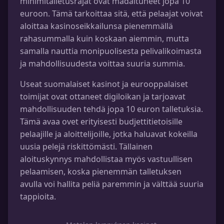
minimitalletusrajat ovat madaltuneet jopa 10
euroon. Tämä tarkoittaa sitä, että pelaajat voivat
aloittaa kasinoseikkailunsa pienemmällä
rahasummalla kuin koskaan aiemmin, mutta
samalla nauttia monipuolisesta pelivalikoimasta
ja mahdollisuudesta voittaa suuria summia.
Useat suomalaiset kasinot ja eurooppalaiset
toimijat ovat ottaneet digiloikan ja tarjoavat
mahdollisuuden tehdä jopa 10 euron talletuksia.
Tämä avaa ovet erityisesti budjettitietoisille
pelaajille ja aloittelijoille, jotka haluavat kokeilla
uusia pelejä riskittömästi. Tällainen
aloituskynnys mahdollistaa myös vastuullisen
pelaamisen, koska pienemmän talletuksen
avulla voi hallita peliä paremmin ja välttää suuria
tappioita.