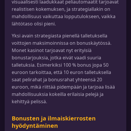
visuaalisesti laadukkaat peliautomaatit tarjoavat
realistisen kokemuksen, ja strategiallakin on
mahdollisuus vaikuttaa lopputulokseen, vaikka
lähtötaso olisi pieni.
Yksi avain strategiasta pienellä talletuksella
voittojen maksimoinnissa on bonuskäytössä.
Monet kasinot tarjoavat nyt erityisiä
bonustarjouksia, jotka eivät vaadi suuria
talletuksia. Esimerkiksi 100 % bonus jopa 50
euroon tarkoittaa, että 10 euron talletuksella
saat pelirahat ja bonusrahat yhteensä 20
euroon, mikä riittää pidempään ja tarjoaa lisää
mahdollisuuksia kokeilla erilaisia pelejä ja
kehittyä pelissä.
Bonusten ja ilmaiskierrosten
hyödyntäminen