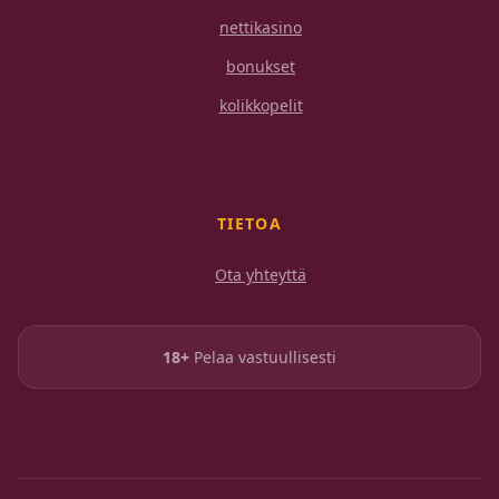
nettikasino
bonukset
kolikkopelit
TIETOA
Ota yhteyttä
18+
Pelaa vastuullisesti