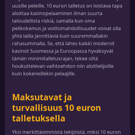
uusille peleille. 10 euron talletus on loistava tapa
aloittaa kasinopelaaminen ilman suurta
taloudellista riskiä, samalla kun oma
pelikokemus ja voittomahdollisuudet voivat olla
yhtä lailla jännittäviä kuin suuremmallakin
rahasummalla. Se, että lähes kaikki modernit
kasinot Suomessa ja Euroopassa hyväksyvät
tämän minimitalletusrajan, tekee siitä
houkuttelevan vaihtoehdon niin aloittelijoille
kuin kokeneillekin pelaajille.
Maksutavat ja
turvallisuus 10 euron
talletuksella
Yksi merkittävimmistä tekijöistä, miksi 10 euron