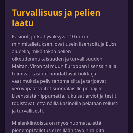
Turvallisuus ja pelien
laatu
Kasinot, jotka hyväksyvät 10 euron
minimitalletuksen, ovat usein lisensoituja EU:n
alueella, mikä takaa pelien
oikeudenmukaisuuden ja turvallisuuden.
Maltan, Viron tai muun Euroopan lisenssin alla
toimivat kasinot noudattavat tiukkoja
vaatimuksia peliviranomaisilta ja tarjoavat
verovapaat voitot suomalaisille pelaajille.
Lisenssistä riippumatta, lukuisat arviot ja testit
todistavat, että näillä kasinoilla pelataan reilusti
ja turvallisesti.
Mielenkiintoista on myös huomata, että
pienempi talletus ei millään tavoin rajoita