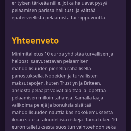
erityisen tärkeää niille, jotka haluavat pysyä
pelaamisen parissa hallitusti ja välttää
epäterveellistä pelaamista tai riippuvuutta.
Yhteenveto
Minimitalletus 10 euroa yhdistää turvallisen ja
helposti saavutettavan pelaamisen
mahdollisuuden pienellä rahallisella
panostuksella. Nopeiden ja turvallisten
maksutapojen, kuten Trustlyn ja Briteen,
ansiosta pelaajat voivat aloittaa ja lopettaa
pelaamisen milloin tahansa. Samalla laaja
valikoima pelejä ja bonuksia sisältää
mahdollisuuden nauttia kasinokokemuksesta
ilman suuria taloudellisia riskejä. Tämä tekee 10
euron talletuksesta suositun vaihtoehdon sekä