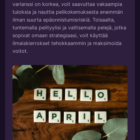
varianssi on korkea, voit saavuttaa vakaampia
tuloksia ja nauttia pelikokemuksesta enemmän
ilman suurta epäonnistumisriskiä. Toisaalta,
tuntemalla pelityylisi ja valitsemalla pelejä, jotka
sopivat omaan strategiaasi, voit käyttää
ilmaiskierrokset tehokkaammin ja maksimoida
voitot.