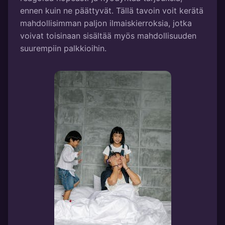
ennen kuin ne päättyvät. Tällä tavoin voit kerätä
mahdollisimman paljon ilmaiskierroksia, jotka
voivat toisinaan sisältää myös mahdollisuuden
suurempiin palkkioihin.