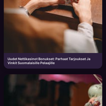
Uudet Nettikasinot Bonukset: Parhaat Tarjoukset Ja
Vinkit Suomalaisille Pelaajille