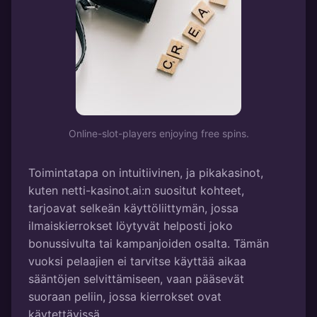
Online-slot-players enjoying free spins.
Toimintatapa on intuitiivinen, ja pikakasinot,
kuten netti-kasinot.ai:n suositut kohteet,
tarjoavat selkeän käyttöliittymän, jossa
ilmaiskierrokset löytyvät helposti joko
bonussivulta tai kampanjoiden osalta. Tämän
vuoksi pelaajien ei tarvitse käyttää aikaa
sääntöjen selvittämiseen, vaan pääsevät
suoraan peliin, jossa kierrokset ovat
käytettävissä.