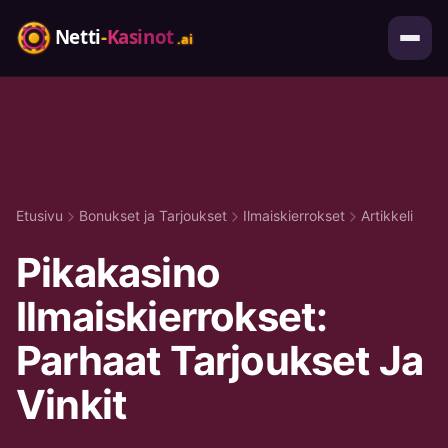
Etusivu
Bonukset ja Tarjoukset
Ilmaiskierrokset
Artikkeli
Pikakasino
Ilmaiskierrokset:
Parhaat Tarjoukset Ja
Vinkit