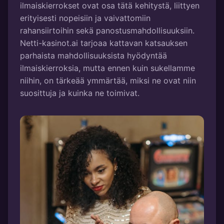
ilmaiskierrokset ovat osa tätä kehitystä, liittyen
erityisesti nopeisiin ja vaivattomiin
rahansiirtoihin sekä panostusmahdollisuuksiin.
Netti-kasinot.ai tarjoaa kattavan katsauksen
parhaista mahdollisuuksista hyödyntää
ilmaiskierroksia, mutta ennen kuin sukellamme
niihin, on tärkeää ymmärtää, miksi ne ovat niin
suosittuja ja kuinka ne toimivat.