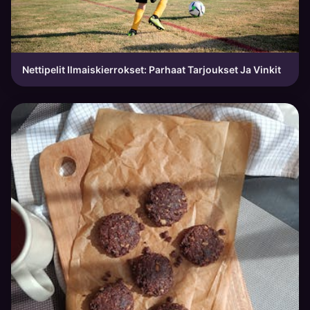
Nettipelit Ilmaiskierrokset: Parhaat Tarjoukset Ja Vinkit